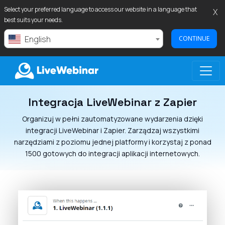
Select your preferred language to access our website in a language that
X
best suits your needs.
English
CONTINUE
Integracja LiveWebinar z Zapier
LIVEWEBINAR.COM
Organizuj w pełni zautomatyzowane wydarzenia dzięki
integracji LiveWebinar i Zapier. Zarządzaj wszystkimi
narzędziami z poziomu jednej platformy i korzystaj z ponad
1500 gotowych do integracji aplikacji internetowych.