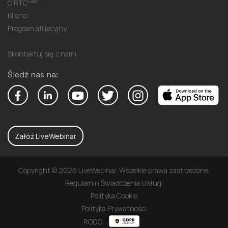
Lab
O RTC
Klienci
Program afiliacyjny
Skontaktuj się z nami
Śledź nas na:
Załóż LiveWebinar
Copyright © 2026 LiveWebinar. Wszelkie prawa zastrzeżone.
Regulamin Świadczenia Usługi
Polityka Cookie
Polityka Prywatności
RODO