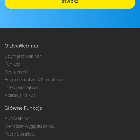
mail
STWÓRZ
O LiveWebinar
Czym jest webinar?
Funkcje
Dostępność
Bezpieczeństwo & Prywatność
Interoperacyjność
Aplikacja na iOS
Główne Funkcje
Autowebinar
Menadżer wyglądu pokoju
Testy & Ankiety