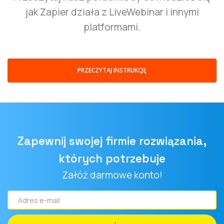
jak Zapier działa z LiveWebinar i innymi
platformami.
PRZECZYTAJ INSTRUKCJĘ
Zapewnij swojej firmie rozwiązania,
których potrzebuje
Załóż darmowe konto!
Adres
e-