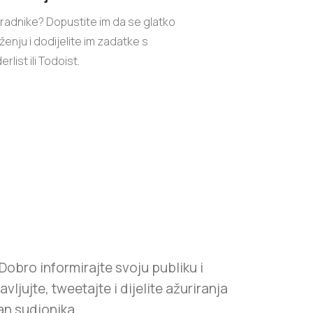
uradnike? Dopustite im da se glatko
nju i dodijelite im zadatke s
list ili Todoist.
Dobro informirajte svoju publiku i
jujte, tweetajte i dijelite ažuriranja
n sudionika.