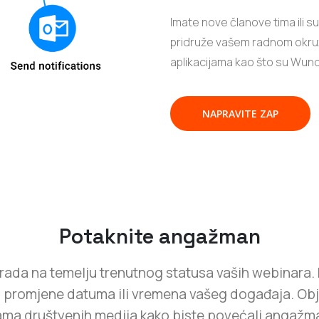
Imate nove članove tima ili s
pridruže vašem radnom okruže
aplikacijama kao što su Wunder
NAPRAVITE ZAP
Potaknite angažman
rada na temelju trenutnog statusa vaših webinara. 
promjene datuma ili vremena vašeg događaja. Objavl
ama društvenih medija kako biste povećali angažma