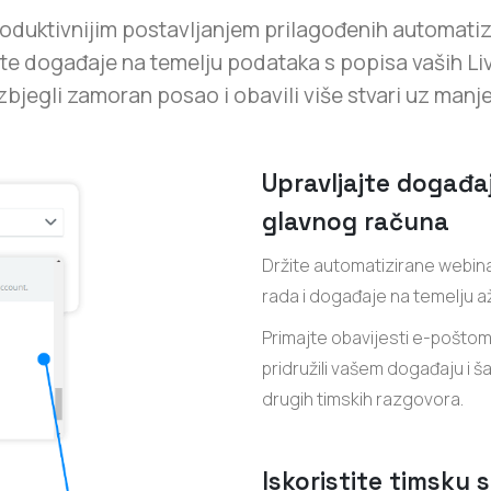
roduktivnijim postavljanjem prilagođenih automati
ćite događaje na temelju podataka s popisa vaših 
izbjegli zamoran posao i obavili više stvari uz manje
Upravljajte događaj
glavnog računa
Držite automatizirane webina
rada i događaje na temelju a
Primajte obavijesti e-poštom 
pridružili vašem događaju i ša
drugih timskih razgovora.
Iskoristite timsku 