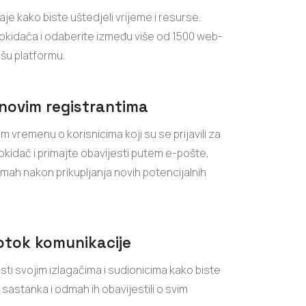
e kako biste uštedjeli vrijeme i resurse.
okidača i odaberite između više od 1500 web-
ašu platformu.
 novim registrantima
m vremenu o korisnicima koji su se prijavili za
okidač i primajte obavijesti putem e-pošte,
mah nakon prikupljanja novih potencijalnih
rotok komunikacije
ti svojim izlagačima i sudionicima kako biste
 sastanka i odmah ih obavijestili o svim