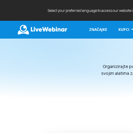
Select your preferred language to access our website 
ZNAČAJKE
KUPCI
LIVEWEBINAR.COM
Organizirajte p
svojim alatima z