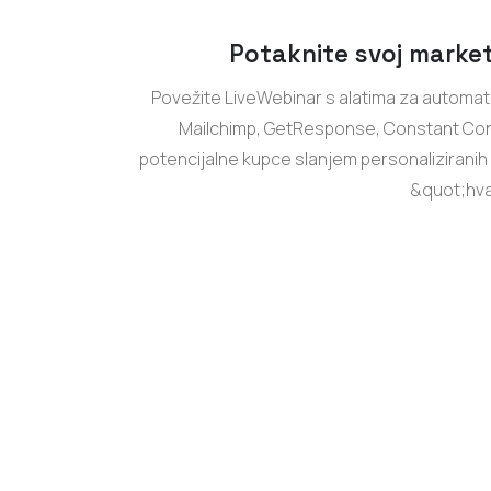
Potaknite svoj marke
Povežite LiveWebinar s alatima za automat
Mailchimp, GetResponse, Constant Conta
potencijalne kupce slanjem personaliziranih 
&quot;hva