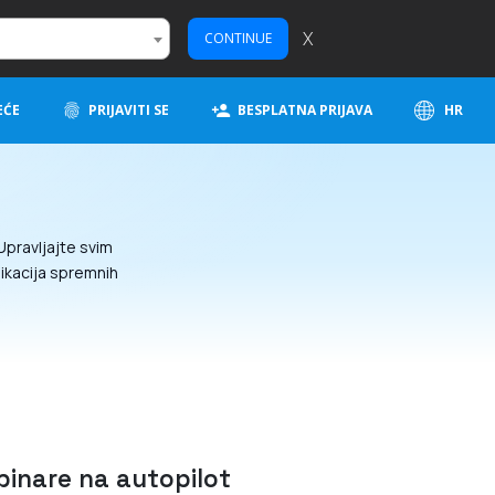
X
CONTINUE
EĆE
PRIJAVITI SE
BESPLATNA PRIJAVA
HR
Upravljajte svim
likacija spremnih
binare na autopilot