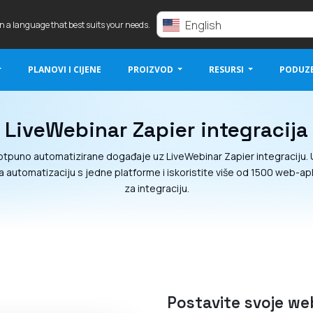
English
in a language that best suits your needs.
PLANOVI I CIJENE
PROIZVOD
RESURSI
PODUZ
LiveWebinar Zapier integracija
otpuno automatizirane događaje uz LiveWebinar Zapier integraciju. 
a automatizaciju s jedne platforme i iskoristite više od 1500 web-ap
za integraciju.
Postavite svoje we