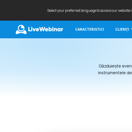
Select your preferred language to access our website 
CARACTERISTICI
CLIENȚI
LIVEWEBINAR.COM
Găzduiește eveni
instrumentele de 