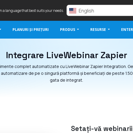
English
in a language that best suits your needs.
PLANURI ȘI PREȚURI
PRODUS
RESURSE
ENTER
Integrare LiveWebinar Zapier
mente complet automatizate cu LiveWebinar Zapier Integration. Ge
automatizare de pe o singură platformă și beneficiați de peste 1.50
gata de integrat.
Setați-vă webinari