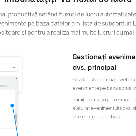
mai productivă setând fluxuri de lucru automatizat
venimente pe baza datelor din lista de subconturi 
toare și pentru a realiza mai multe lucruri cu mai 
Gestionați eveniment
dvs. principal
Găzduiește seminarii web auto
evenimente pe baza actualiză
Primiți notificări prin e-mail
alăturat evenimentului dvs. ș
alte chaturi de echipă.