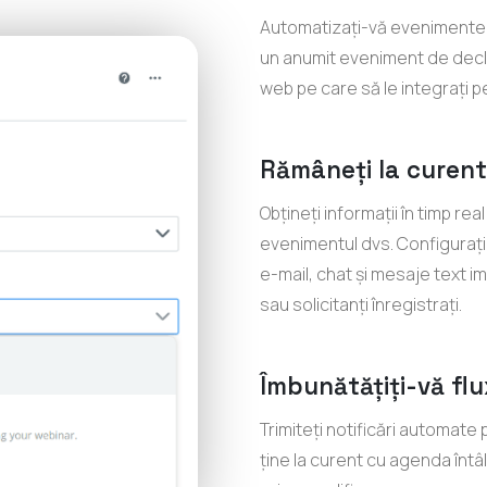
Automatizați-vă evenimentele
un anumit eveniment de declan
web pe care să le integrați p
Rămâneți la curent 
Obțineți informații în timp rea
evenimentul dvs. Configurați de
e-mail, chat și mesaje text im
sau solicitanți înregistrați.
Îmbunătățiți-vă flu
Trimiteți notificări automate p
ține la curent cu agenda întâl