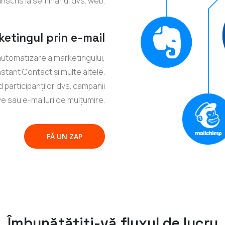
înscris la seminariul dvs. web.
etingul prin e-mail
utomatizare a marketingului,
tant Contact și multe altele.
nd participanților dvs. campanii
ve sau e-mailuri de mulțumire.
FĂ UN ZAP
Îmbunătățiți-vă fluxul de lucru