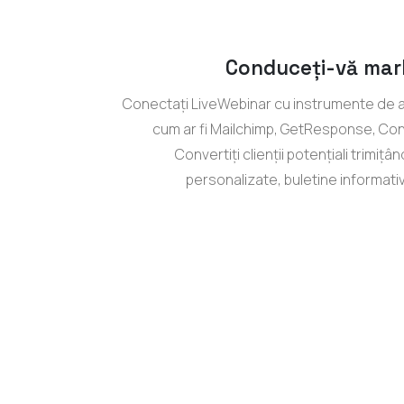
Conduceți-vă mark
Conectați LiveWebinar cu instrumente de a
cum ar fi Mailchimp, GetResponse, Cons
Convertiți clienții potențiali trimițâ
personalizate, buletine informati