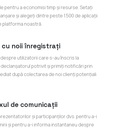
 pentru a economisi timp și resurse. Setați
șare și alegeți dintre peste 1.500 de aplicații
e platforma noastră.
cu noii înregistrați
l despre utilizatorii care s-au înscris la
clanșatorul potrivit și primiți notificări prin
ediat după colectarea de noi clienți potențiali
xul de comunicații
rezentatorilor și participanților dvs. pentru a-i
nirii și pentru a-i informa instantaneu despre