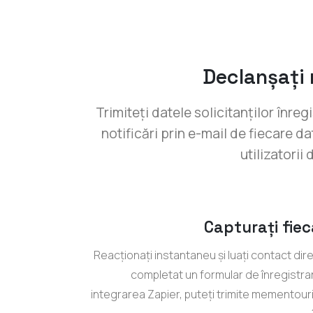
Declanșați n
Trimiteți datele solicitanților înre
notificări prin e-mail de fiecare d
utilizatorii
Capturați fiec
Reacționați instantaneu și luați contact dire
completat un formular de înregistrare
integrarea Zapier, puteți trimite mementour