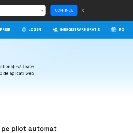
X
CONTINUE
PRISE
LOG IN
INREGISTRARE GRATIS
RO
stionați-vă toate
0 de aplicații web
i pe pilot automat