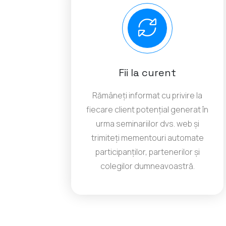
Fii la curent
Rămâneți informat cu privire la
fiecare client potențial generat în
urma seminariilor dvs. web și
trimiteți mementouri automate
participanților, partenerilor și
colegilor dumneavoastră.