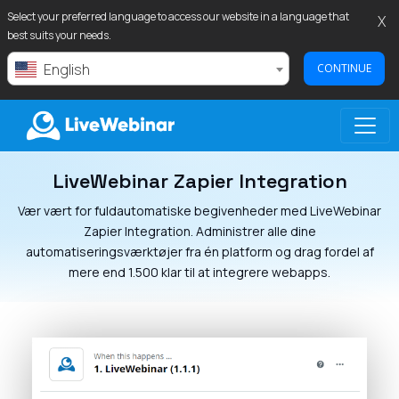
Select your preferred language to access our website in a language that
X
best suits your needs.
English
CONTINUE
LiveWebinar Zapier Integration
LIVEWEBINAR.COM
Vær vært for fuldautomatiske begivenheder med LiveWebinar
Zapier Integration. Administrer alle dine
automatiseringsværktøjer fra én platform og drag fordel af
mere end 1.500 klar til at integrere webapps.