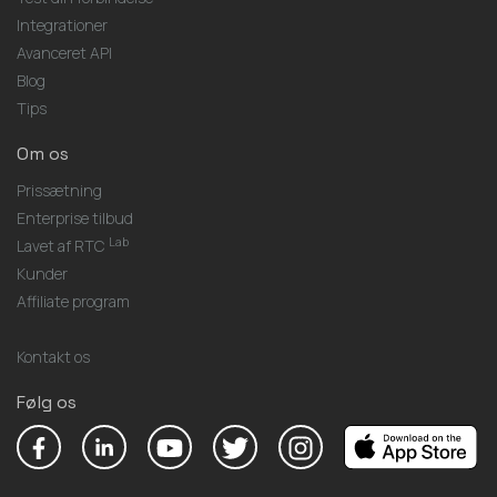
Integrationer
Avanceret API
Blog
Tips
Om os
Prissætning
Enterprise tilbud
Lab
Lavet af RTC
Kunder
Affiliate program
Kontakt os
Følg os