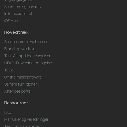
Sikkerhed og privatliv
Interoperabilitet
iOS App
Hovedtræk
Stedsegrønne webinarer
Branding værktøj
Test &amp; Undersøgelser
HD/FHD-webinaroptagelse
Tavle
Online mødesoftware
Se flere funktioner...
Attendee portal
Ressourcer
FAQ
Manualer og vejledninger
Test din forbindelse