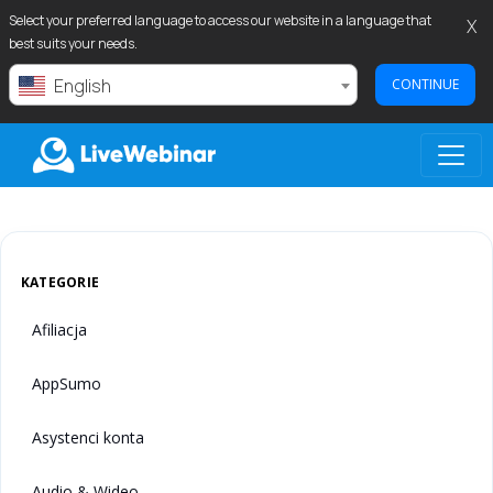
Select your preferred language to access our website in a language that
X
best suits your needs.
English
CONTINUE
LIVEWEBINAR.COM
KATEGORIE
Afiliacja
AppSumo
Asystenci konta
Audio & Wideo