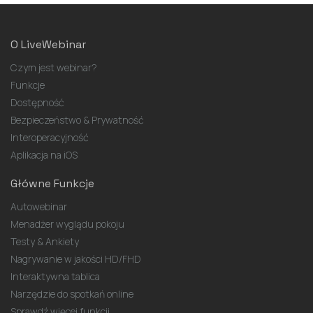
O LiveWebinar
Czym jest webinar?
Funkcje
Dostępność
Bezpieczeństwo & Prywatność
Interoperacyjność
Aplikacja na iOS
Główne Funkcje
Autowebinar
Menadżer wyglądu pokoju
Testy & Ankiety
Nagrywanie w jakości HD/FHD
Interaktywna tablica
Narzędzie do spotkań online
Sprawdź więcej funkcji...