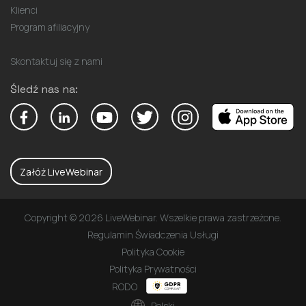
Klienci
Program afiliacyjny
Skontaktuj się z nami
Śledź nas na:
Załóż LiveWebinar
Copyright © 2026 LiveWebinar. Wszelkie prawa zastrzeżone.
Regulamin Świadczenia Usługi
Polityka Cookie
Polityka Prywatności
RODO
Polski