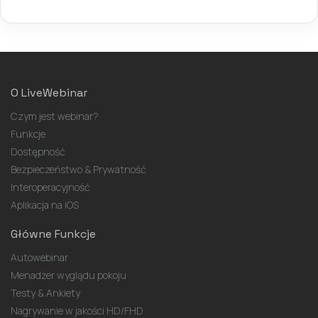
O LiveWebinar
Czym jest webinar?
Funkcje
Dostępność
Bezpieczeństwo & Prywatność
Interoperacyjność
Aplikacja na iOS
Główne Funkcje
Autowebinar
Menadżer wyglądu pokoju
Testy & Ankiety
Nagrywanie w jakości HD/FHD