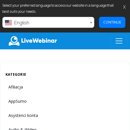
Select your preferred language to access our website in a language that
X
best suits your needs.
English
CONTINUE
LIVEWEBINAR.COM
KATEGORIE
Afiliacja
AppSumo
Asystenci konta
Audio & Wideo