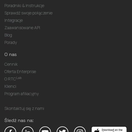
Poradniki & Instrukcje
Sprawdź swoje połączenie
Integracje
Zaawansowane API
Blog
Porady
O nas
Cennik
Oferta Enterprise
Lab
O RTC
Klienci
Program afiliacyjny
Skontaktuj się z nami
Śledź nas na: