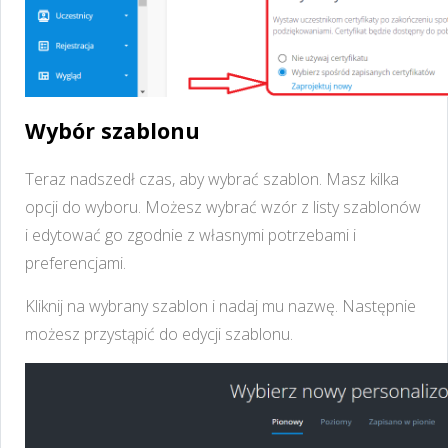
Wybór szablonu
Teraz nadszedł czas, aby wybrać szablon. Masz kilka
opcji do wyboru. Możesz wybrać wzór z listy szablonów
i edytować go zgodnie z własnymi potrzebami i
preferencjami.
Kliknij na wybrany szablon i nadaj mu nazwę. Następnie
możesz przystąpić do edycji szablonu.