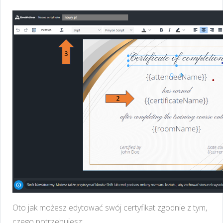
Oto jak możesz edytować swój certyfikat zgodnie z tym,
czego potrzebujesz: