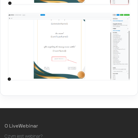
O LiveWebinar
Czym jest webinar?