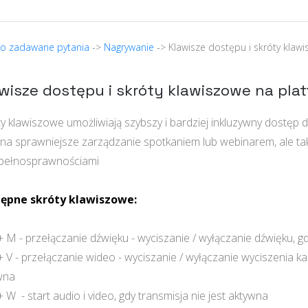
to zadawane pytania
->
Nagrywanie
-> Klawisze dostępu i skróty klaw
wisze dostępu i skróty klawiszowe na plat
y klawiszowe umożliwiają szybszy i bardziej inkluzywny dostęp 
o na sprawniejsze zarządzanie spotkaniem lub webinarem, ale 
epełnosprawnościami
ępne skróty klawiszowe:
 M - przełączanie dźwięku - wyciszanie / wyłączanie dźwięku, g
 V - przełączanie wideo - wyciszanie / wyłączanie wyciszenia ka
wna
 W - start audio i video, gdy transmisja nie jest aktywna