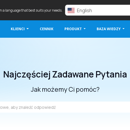
English
in a language that best suits your needs.
KLIENCI
CENNIK
PRODUKT
BAZA WIEDZY
Najczęściej Zadawane Pytania
Jak możemy Ci pomóc?