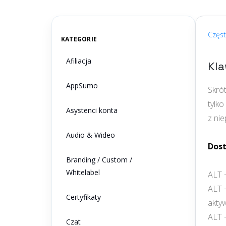
aby
znaleźć
odpowiedź
Częs
KATEGORIE
Afiliacja
Kla
AppSumo
Skrót
tylk
Asystenci konta
z ni
Audio & Wideo
Dost
Branding / Custom /
Whitelabel
ALT +
ALT +
Certyfikaty
akty
ALT +
Czat