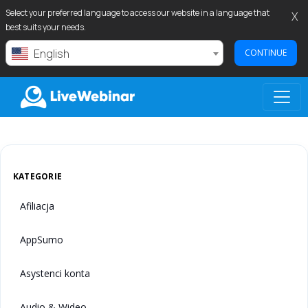
Select your preferred language to access our website in a language that
X
best suits your needs.
English
CONTINUE
LIVEWEBINAR.COM
KATEGORIE
Afiliacja
AppSumo
Asystenci konta
Audio & Wideo