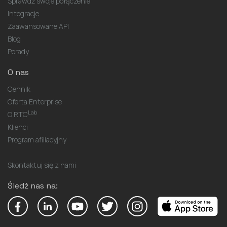
Sprawdź swoje połączenie
Integracje
Zaawansowane API
Blog
Porady
O nas
Cennik
Oferta Enterprise
Lab
O RTC
Klienci
Program afiliacyjny
Skontaktuj się z nami
Śledź nas na: