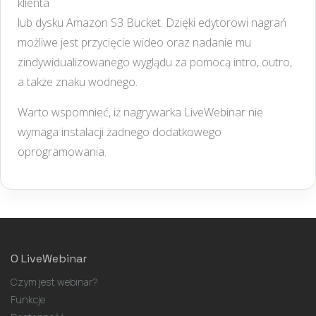
klienta
lub dysku Amazon S3 Bucket. Dzięki edytorowi nagrań
możliwe jest przycięcie wideo oraz nadanie mu
zindywidualizowanego wyglądu za pomocą intro, outro,
a także znaku wodnego.
Warto wspomnieć, iż nagrywarka LiveWebinar nie
wymaga instalacji żadnego dodatkowego
oprogramowania.
O LiveWebinar
Czym jest webinar?
Funkcje