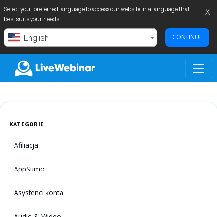
Select your preferred language to access our website in a language that
X
best suits your needs.
English
CONTINUE
LIVEWEBINAR.COM
KATEGORIE
Afiliacja
AppSumo
Asystenci konta
Audio & Wideo