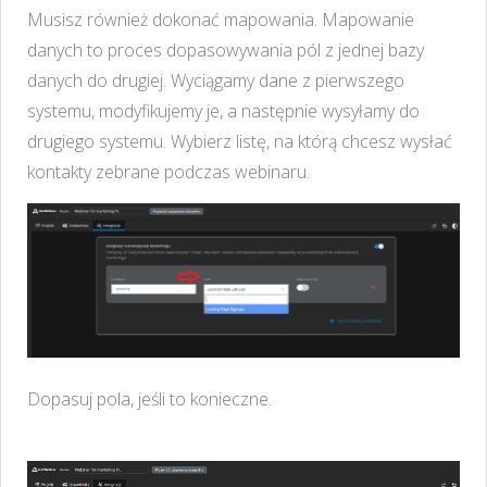
Musisz również dokonać mapowania. Mapowanie
danych to proces dopasowywania pól z jednej bazy
danych do drugiej. Wyciągamy dane z pierwszego
systemu, modyfikujemy je, a następnie wysyłamy do
drugiego systemu. Wybierz listę, na którą chcesz wysłać
kontakty zebrane podczas webinaru.
Dopasuj pola, jeśli to konieczne.