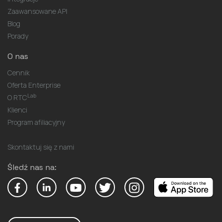
Zaawansowane API
Blog
Porady
O nas
Cennik
Oferta Enterprise
Lab
O RTC
Klienci
Program afiliacyjny
Skontaktuj się z nami
Śledź nas na: