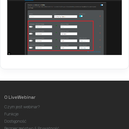
O LiveWebinar
Czym jest webinar?
Funkcje
Dostępność
Bezpieczeństwo & Prywatność