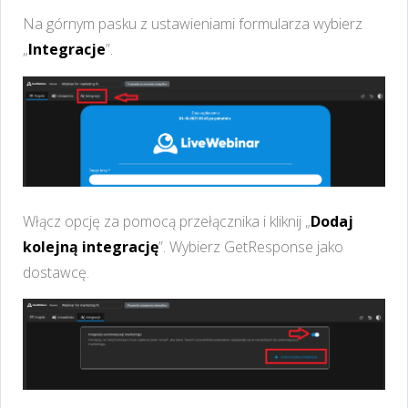
Na górnym pasku z ustawieniami formularza wybierz
„
Integracje
”.
Włącz opcję za pomocą przełącznika i kliknij „
Dodaj
kolejną integrację
”. Wybierz GetResponse jako
dostawcę.