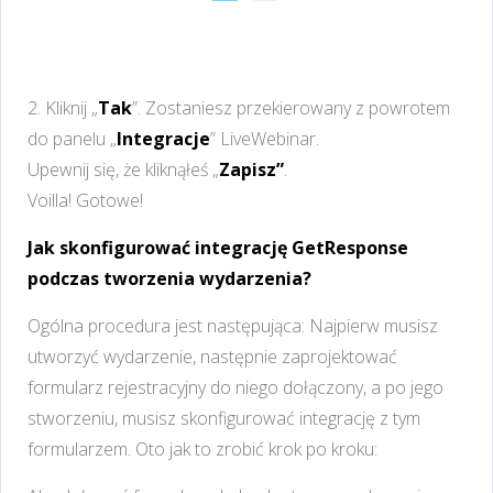
2. Kliknij „
Tak
”. Zostaniesz przekierowany z powrotem
do panelu „
Integracje
” LiveWebinar.
Upewnij się, że kliknąłeś „
Zapisz”
.
Voilla! Gotowe!
Jak skonfigurować integrację GetResponse
podczas tworzenia wydarzenia?
Ogólna procedura jest następująca: Najpierw musisz
utworzyć wydarzenie, następnie zaprojektować
formularz rejestracyjny do niego dołączony, a po jego
stworzeniu, musisz skonfigurować integrację z tym
formularzem. Oto jak to zrobić krok po kroku: