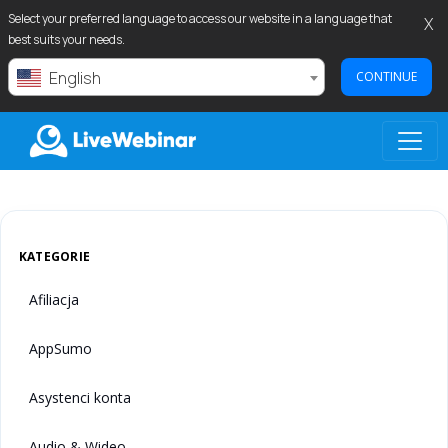
Select your preferred language to access our website in a language that
X
best suits your needs.
English
CONTINUE
LIVEWEBINAR.COM
KATEGORIE
Afiliacja
AppSumo
Asystenci konta
Audio & Wideo