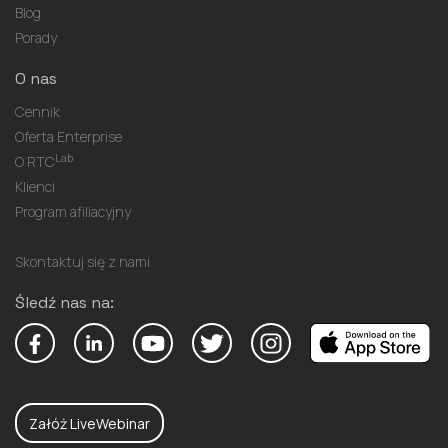
Blog
Porady
O nas
Cennik
Oferta Enterprise
Lab
O RTC
Klienci
Program afiliacyjny
Skontaktuj się z nami
Śledź nas na:
Załóż LiveWebinar