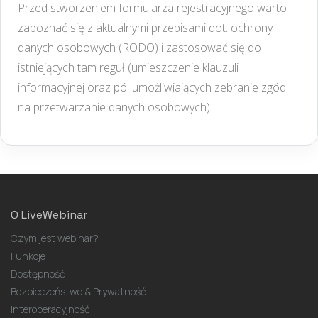
Przed stworzeniem formularza rejestracyjnego warto
zapoznać się z aktualnymi przepisami dot. ochrony
danych osobowych (RODO) i zastosować się do
istniejących tam reguł (umieszczenie klauzuli
informacyjnej oraz pól umożliwiających zebranie zgód
na przetwarzanie danych osobowych).
O LiveWebinar
Czym jest webinar?
Funkcje
Dostępność
Bezpieczeństwo & Prywatność
Interoperacyjność