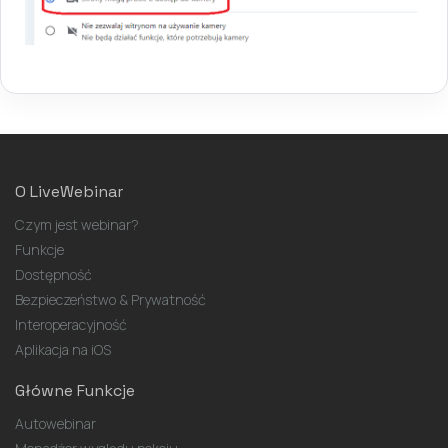
O LiveWebinar
Czym jest webinar?
Funkcje
Dostępność
Bezpieczeństwo & Prywatność
Interoperacyjność
Aplikacja na iOS
Główne Funkcje
Autowebinar