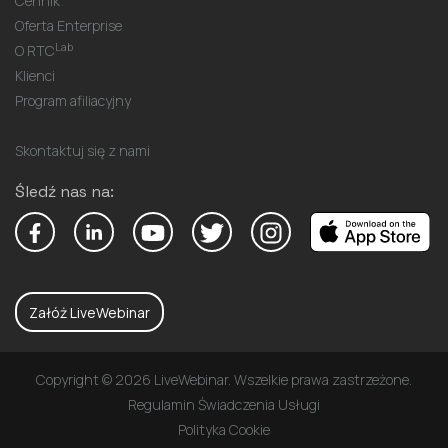
Cennik
Oferta Enterprise
Lab
O RTC
Klienci
Program afiliacyjny
Skontaktuj się z nami
Śledź nas na:
Załóż LiveWebinar
Copyright © 2026 LiveWebinar. Wszelkie prawa zastrzeżone.
Regulamin Świadczenia Usługi
Polityka Cookie