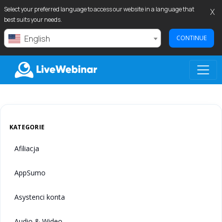
Select your preferred language to access our website in a language that
X
best suits your needs.
English
CONTINUE
LIVEWEBINAR.COM
KATEGORIE
Afiliacja
AppSumo
Asystenci konta
Audio & Wideo