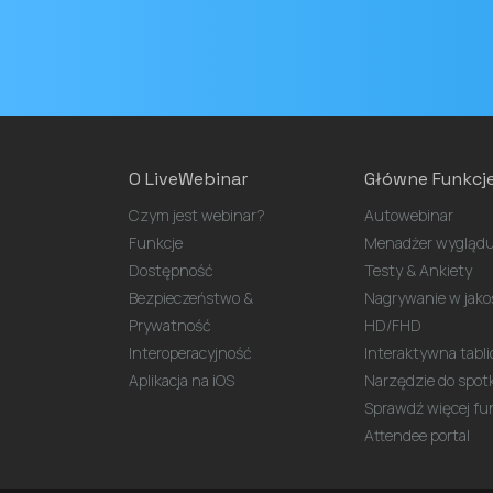
O LiveWebinar
Główne Funkcj
Czym jest webinar?
Autowebinar
Funkcje
Menadżer wyglądu
Dostępność
Testy & Ankiety
Bezpieczeństwo &
Nagrywanie w jako
Prywatność
HD/FHD
Interoperacyjność
Interaktywna tabli
Aplikacja na iOS
Narzędzie do spot
Sprawdź więcej funk
Attendee portal