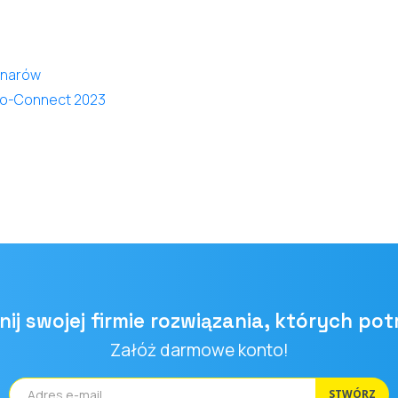
inarów
co-Connect 2023
ij swojej firmie rozwiązania, których pot
Załóż darmowe konto!
STWÓRZ