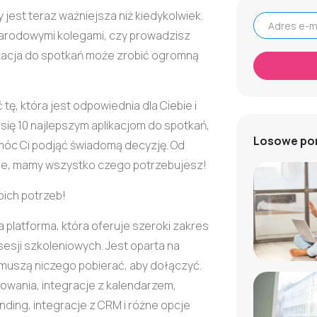
 jest teraz ważniejsza niż kiedykolwiek.
narodowymi kolegami, czy prowadzisz
Adres e-mail
ikacja do spotkań może zrobić ogromną
tę, która jest odpowiednia dla Ciebie i
się 10 najlepszym aplikacjom do spotkań,
Losowe po
móc Ci podjąć świadomą decyzję. Od
nie, mamy wszystko czego potrzebujesz!
oich potrzeb!
 platforma, która oferuje szeroki zakres
sesji szkoleniowych. Jest oparta na
 muszą niczego pobierać, aby dołączyć.
owania, integracje z kalendarzem,
ing, integracje z CRM i różne opcje