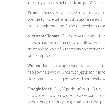
interaktywności w aplikacji, takie jak Q&A, ank
Zoom
- Znany z łatwości użytkowania i wyso
oferuje funkcje takie jak udostępnianie ekr
transkrypcje spotkań. Pozwala również na zabaw
Microsoft Teams
- Zintegrowany z pakietem
natychmiastową komunikację czatową wraz z
dostępności kolegów i pozwala na przekazan
wspólnej pracy.
Webex
- Idealny dla międzynarodowych firm,
napisów na żywo w 13 różnych językach. Ma r
tła, rozpoznawanie gestów ręki i personalizo
Google Meet
- Część pakietu Google Suite, 
audio przez telefon, widok obraz w obrazie i
tych, którzy już korzystają z narzędzi Google.