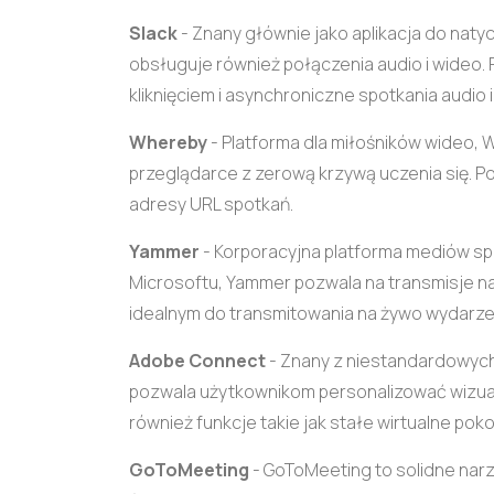
Slack
- Znany głównie jako aplikacja do nat
obsługuje również połączenia audio i wideo.
kliknięciem i asynchroniczne spotkania audio i
Whereby
- Platforma dla miłośników wideo, 
przeglądarce z zerową krzywą uczenia się. 
adresy URL spotkań.
Yammer
- Korporacyjna platforma mediów s
Microsoftu, Yammer pozwala na transmisje na 
idealnym do transmitowania na żywo wydarze
Adobe Connect
- Znany z niestandardowyc
pozwala użytkownikom personalizować wizual
również funkcje takie jak stałe wirtualne poko
GoToMeeting
- GoToMeeting to solidne narz