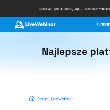
Select your preferred language to access our website 
FUNKCJE
LIVEWEBINAR.COM
Najlepsze pla
Porady LiveWebinar