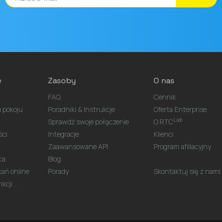
e
Zasoby
O nas
FAQ
Cennik
 pokoju
Poradniki & Instrukcje
Oferta Enterprise
Lab
Sprawdź swoje połączenie
O RTC
ści
Integracje
Klienci
Zaawansowane API
Program afiliacyjny
ca
Blog
kań online
Porady
Skontaktuj się z nami
cji...