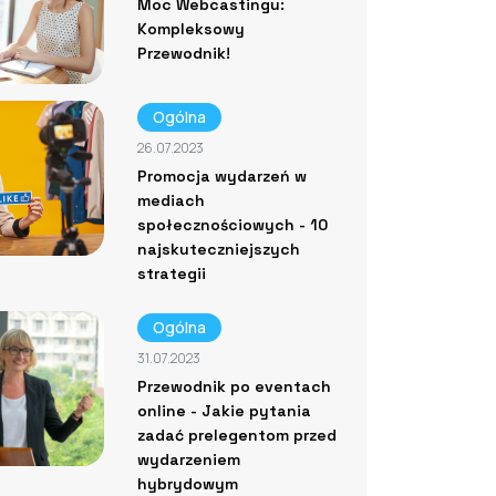
Moc Webcastingu:
Kompleksowy
Przewodnik!
Ogólna
26.07.2023
Promocja wydarzeń w
mediach
społecznościowych - 10
najskuteczniejszych
strategii
Ogólna
31.07.2023
Przewodnik po eventach
online - Jakie pytania
zadać prelegentom przed
wydarzeniem
hybrydowym