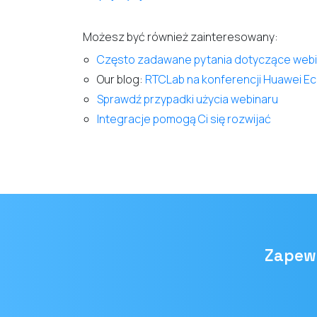
Możesz być również zainteresowany:
Często zadawane pytania dotyczące web
Our blog:
RTCLab na konferencji Huawei E
Sprawdź przypadki użycia webinaru
Integracje pomogą Ci się rozwijać
Zapewn
Adres
e-mail