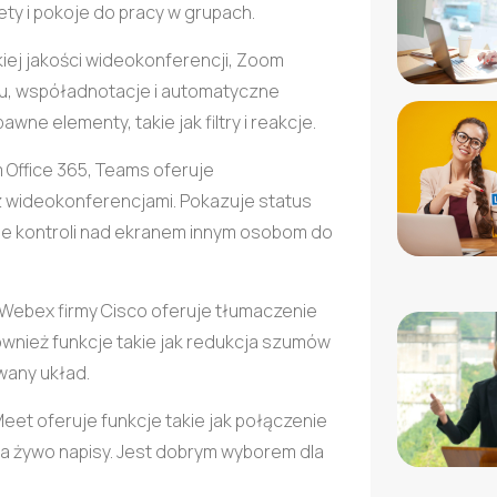
iety i pokoje do pracy w grupach.
kiej jakości wideokonferencji, Zoom
anu, współadnotacje i automatyczne
ne elementy, takie jak filtry i reakcje.
 Office 365, Teams oferuje
 wideokonferencjami. Pokazuje status
ie kontroli nad ekranem innym osobom do
 Webex firmy Cisco oferuje tłumaczenie
ównież funkcje takie jak redukcja szumów
wany układ.
Meet oferuje funkcje takie jak połączenie
 na żywo napisy. Jest dobrym wyborem dla