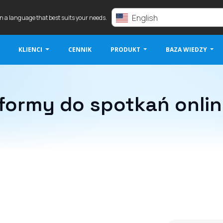
English
in a language that best suits your needs.
KLIENCI
CENNIK
PRODUKT
BAZA WIEDZY
tformy do spotkań onlin