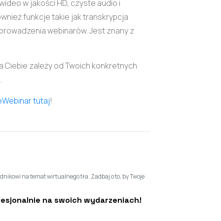
wideo w jakości HD, czyste audio i
nież funkcje takie jak transkrypcja
 prowadzenia webinarów. Jest znany z
la Ciebie zależy od Twoich konkretnych
.
eWebinar
tutaj
!
ikowi na temat wirtualnego tła. Zadbaj o to, by Twoje
fesjonalnie na swoich wydarzeniach!