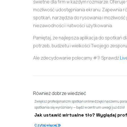
świetne dla firm w każdym rozmiarze. Oferuje 
możliwość udostępniania ekranu. Zapewnia rów
spotkań, narzędzia do rysowania i możliwość
niezawodności i łatwości użytkowania.
Pamiętaj, że najlepsza aplikacja do spotkań d
potrzeb, budżetu i wielkości Twojego zespołu
Ale zdecydowanie polecamy #1! Sprawdź
Liv
Również dobrze wiedzieć
Zwiększ profesjonalizm spotkań online dzięki naszemu poradn
spotkania się wyróżniały — bądź w centrum uwagi już dziś!
Jak ustawić wirtualne tło? Wyglądaj pro
Czytaj więcej