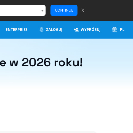
X
CONTINUE
ENTERPRISE
ZALOGUJ
WYPRÓBUJ
PL
e w 2026 roku!