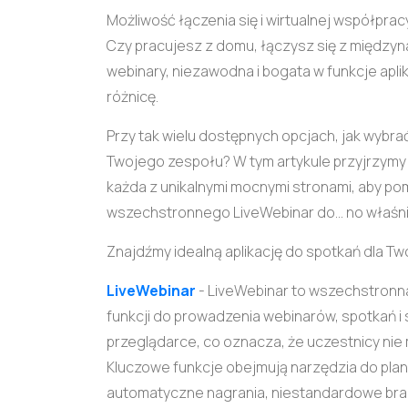
Możliwość łączenia się i wirtualnej współpracy
Czy pracujesz z domu, łączysz się z między
webinary, niezawodna i bogata w funkcje apl
różnicę.
Przy tak wielu dostępnych opcjach, jak wybrać 
Twojego zespołu? W tym artykule przyjrzymy 
każda z unikalnymi mocnymi stronami, aby po
wszechstronnego LiveWebinar do... no właś
Znajdźmy idealną aplikację do spotkań dla Tw
LiveWebinar
- LiveWebinar to wszechstronna
funkcji do prowadzenia webinarów, spotkań i 
przeglądarce, co oznacza, że uczestnicy nie
Kluczowe funkcje obejmują narzędzia do plan
automatyczne nagrania, niestandardowe brand