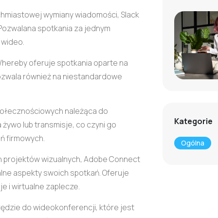
ychmiastowej wymiany wiadomości, Slack
 Pozwalana spotkania za jednym
 wideo.
Whereby oferuje spotkania oparte na
Pozwala również na niestandardowe
połecznościowych należąca do
Kategorie
żywo lub transmisje, co czyni go
ń firmowych.
Ogólna
h projektów wizualnych, Adobe Connect
ne aspekty swoich spotkań. Oferuje
je i wirtualne zaplecze.
ędzie do wideokonferencji, które jest