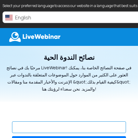
Select your preferred language to access our website in a language that best suits
English
نصائح الندوة الحية
LIVEWEBINAR.COM
مرحبًا بك في نصائح LiveWebinar! في صفحة النصائح الخاصة بنا، يمكنك
العثور على الكثير من الموارد حول الموضوعات المتعلقة بالندوات عبر
الإنترنت والأخبار المقدمة منا ومقالات &quot;كيفية القيام بذلك&quot;
والمزيد. نحن سعداء لرؤيتك هنا!