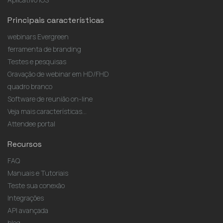
Principais características
webinars Evergreen
ferramenta de branding
Testes e pesquisas
Gravação de webinar em HD/FHD
quadro branco
Software de reunião on-line
Veja mais características...
Attendee portal
Recursos
FAQ
Manuais e Tutoriais
Teste sua conexão
Integrações
API avançada
blog