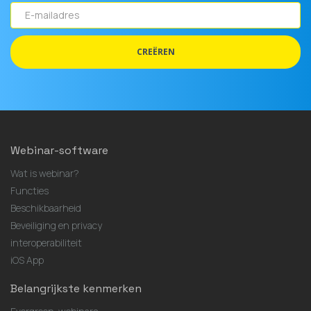
E-
mailadres
CREËREN
Webinar-software
Wat is webinar?
Functies
Beschikbaarheid
Beveiliging en privacy
interoperabiliteit
iOS App
Belangrijkste kenmerken