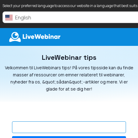
Select your preferred language to access our website in a language that best suits
English
LiveWebinar tips
LIVEWEBINAR.COM
Velkommen til LiveWebinars tips! På vores tipsside kan du finde
masser af ressourcer om emner relateret til webinarer,
nyheder fra os, &quot;sådan&quot;-artikler og mere. Vi er
glade for at se dig her!