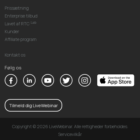
Prissætning
Enterprise tilbud
Lab
Lavet af RTC
Kunder
Affiliate program
Kontakt os
Følg os
Tilmeld dig LiveWebinar
Copyright © 2026 LiveWebinar. Alle rettigheder forbeholdes.
Servicevilkår