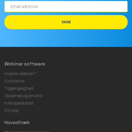
Email
adresse
SKAB
Webinar software
Hvad er webinar?
Funktioner
Tilgængelighed
Sikkerhed og privatliv
Interoperabilitet
iOS App
Hovedtræk