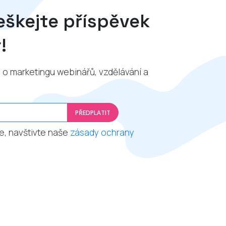
škejte příspěvek
!
y o marketingu webinářů, vzdělávání a
PŘEDPLATIT
e, navštivte naše
zásady ochrany