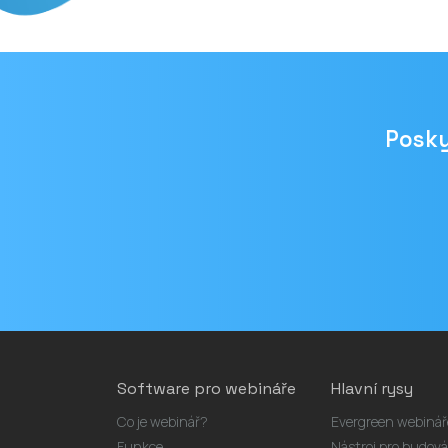
Posky
Emailová
adresa
Software pro webináře
Hlavní rysy
Co je webinář?
Evergreen webinář
Funkce
Nástroj pro budov