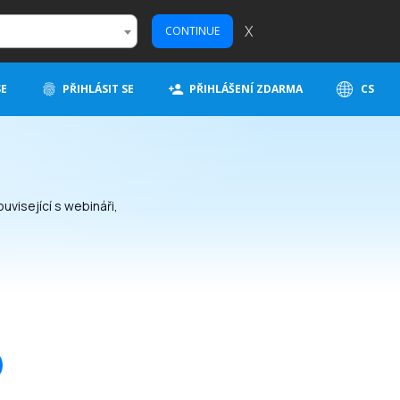
X
CONTINUE
SE
PŘIHLÁSIT SE
PŘIHLÁŠENÍ ZDARMA
CS
uvisející s webináři,