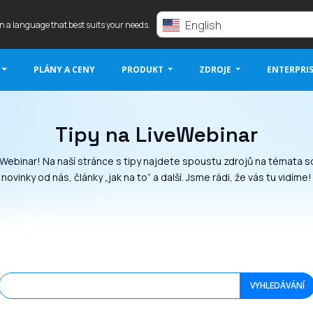
English
in a language that best suits your needs.
PLÁNY A CENY
PRODUKT
ZDROJE
ENTERPRI
Tipy na LiveWebinar
eWebinar! Na naší stránce s tipy najdete spoustu zdrojů na témata so
novinky od nás, články „jak na to“ a další. Jsme rádi, že vás tu vidíme!
VYHLEDÁVÁNÍ