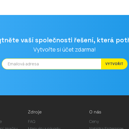
tněte vaší společnosti řešení, která pot
Vytvořte si účet zdarma!
VYTVOŘIT
Zdroje
O nás
e
FAQ
Ceny
ání značky
Manuály a návody
Nabídka Enterprise