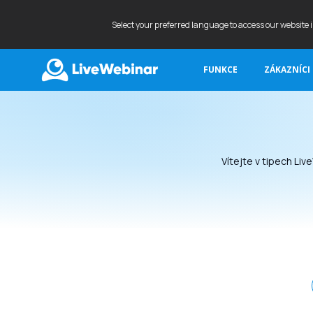
Select your preferred language to access our website 
FUNKCE
ZÁKAZNÍCI
LIVEWEBINAR.COM
Vítejte v tipech Liv