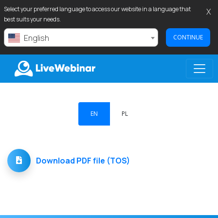
Select your preferred language to access our website in a language that
X
best suits your needs.
English
CONTINUE
LIVEWEBINAR.COM
EN
PL
Download PDF file (TOS)