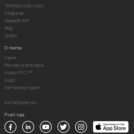
Testirajte svoju vezu
Integracije
Napredni API
Blog
Savjeti
O nama
Cijene
Ponuda za poduzeća
Lab
Izradio RTC
Kupci
Partnerski program
Kontaktirajte nas
Prati nas