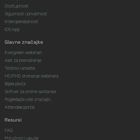
Dostupnost
Sigurnost i privatnost
Interoperabilnost
iOS App
Glavne značajke
Evergreen webinari
Alat za brendiranje
Testovi i ankete
HD/FHD snimanje webinara
Bijela ploča
Softver za online sastanke
Pogledajte više značajki...
Attendee portal
Resursi
FAQ
Priručnici i upute