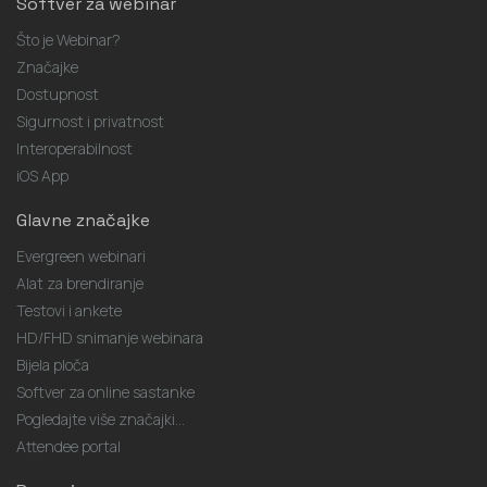
Softver za webinar
Što je Webinar?
Značajke
Dostupnost
Sigurnost i privatnost
Interoperabilnost
iOS App
Glavne značajke
Evergreen webinari
Alat za brendiranje
Testovi i ankete
HD/FHD snimanje webinara
Bijela ploča
Softver za online sastanke
Pogledajte više značajki...
Attendee portal