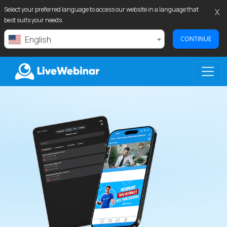
Select your preferred language to access our website in a language that
X
best suits your needs.
English
CONTINUE
LIVEWEBINAR.COM