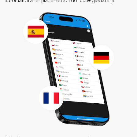
automatizirane i plaćene. Od 1 do 1000+ gledatelja.