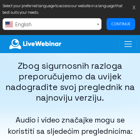
Select your preferred language to access our website in a language that
X
best suits your needs.
English
CONTINUE
Zbog sigurnosnih razloga
LIVEWEBINAR.COM
preporučujemo da uvijek
nadogradite svoj preglednik na
najnoviju verziju.
Audio i video značajke mogu se
koristiti sa sljedećim preglednicima: