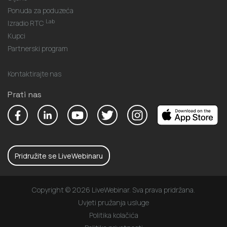
Ponuda za poduzeća
Lab
Izradio RTC
Kupci
Partnerski program
Kontaktirajte nas
Prati nas
Pridružite se LiveWebinaru
Copyright © 2026 LiveWebinar. Sva prava pridržana.
Uvjeti pružanja usluge
Politika kolačića