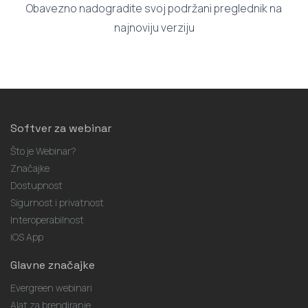
Obavezno nadogradite svoj podržani preglednik na
najnoviju verziju
Softver za webinar
Što je Webinar?
Značajke
Dostupnost
Sigurnost i privatnost
Interoperabilnost
iOS App
Glavne značajke
Evergreen webinari
Alat za brendiranje