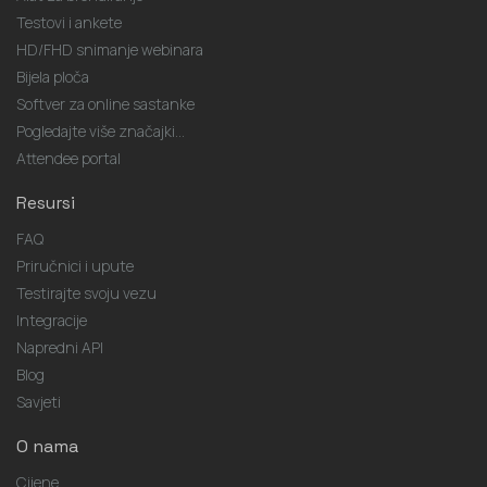
Testovi i ankete
HD/FHD snimanje webinara
Bijela ploča
Softver za online sastanke
Pogledajte više značajki...
Attendee portal
Resursi
FAQ
Priručnici i upute
Testirajte svoju vezu
Integracije
Napredni API
Blog
Savjeti
O nama
Cijene