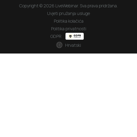
Copyright © 2026 LiveWebinar. Sva prava pridržana.
Uvjeti pružanja usluge
Politika kolačića
Politika privatnosti
GDPR
Hrvatski