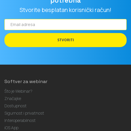
potrebna
Stvorite besplatan korisnički račun!
Email
adresa
STVORITI
Softver za webinar
Što je Webinar?
Značajke
Dostupnost
Sigurnost i privatnost
Interoperabilnost
iOS App