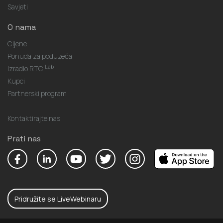
Savjeti
O nama
Cijene
Ponuda za poduzeća
Lab
Izradio RTC
Kupci
Partnerski program
Kontaktirajte nas
Prati nas
Pridružite se LiveWebinaru