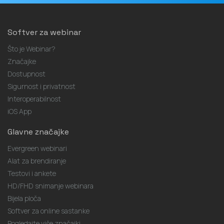
Softver za webinar
Što je Webinar?
Značajke
Dostupnost
Sigurnost i privatnost
Interoperabilnost
iOS App
Glavne značajke
Evergreen webinari
Alat za brendiranje
Testovi i ankete
HD/FHD snimanje webinara
Bijela ploča
Softver za online sastanke
Pogledajte više značajki...