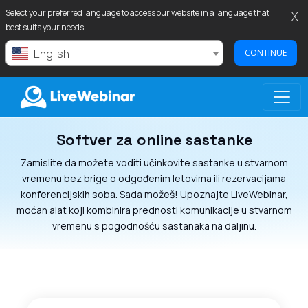
Select your preferred language to access our website in a language that
X
best suits your needs.
English
CONTINUE
Softver za online sastanke
LIVEWEBINAR.COM
Zamislite da možete voditi učinkovite sastanke u stvarnom
vremenu bez brige o odgođenim letovima ili rezervacijama
konferencijskih soba. Sada možeš! Upoznajte LiveWebinar,
moćan alat koji kombinira prednosti komunikacije u stvarnom
vremenu s pogodnošću sastanaka na daljinu.