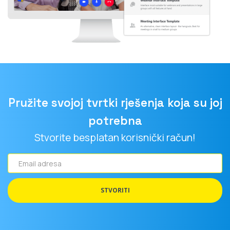
Pružite svojoj tvrtki rješenja koja su joj
potrebna
Stvorite besplatan korisnički račun!
Email
adresa
STVORITI