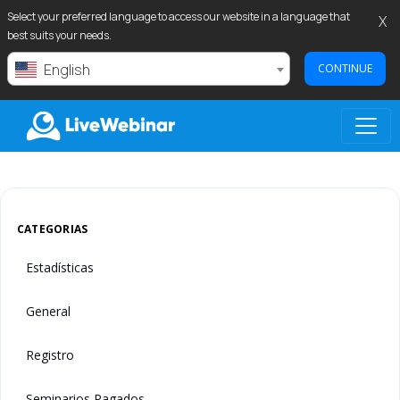
Select your preferred language to access our website in a language that
X
best suits your needs.
English
CONTINUE
LIVEWEBINAR.COM
CATEGORIAS
Estadísticas
General
Registro
Seminarios Pagados