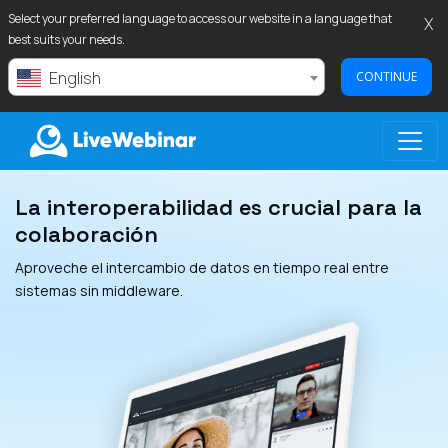
Select your preferred language to access our website in a language that
X
best suits your needs.
English
CONTINUE
La interoperabilidad es crucial para la
LIVEWEBINAR.COM
colaboración
Aproveche el intercambio de datos en tiempo real entre
sistemas sin middleware.