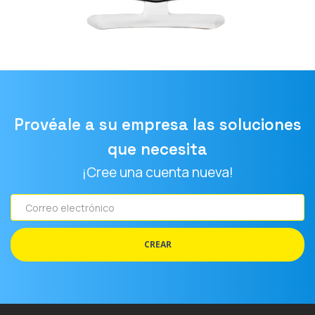
Provéale a su empresa las soluciones
que necesita
¡Cree una cuenta nueva!
Correo
electrónico
CREAR