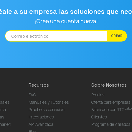
éale a su empresa las soluciones que nec
¡Cree una cuenta nueva!
CREAR
Recursos
Sobre Nosotros
FAQ
Precios
rales
Manuales y Tutoriales
Oferta para empresas
Labo
rca
Pruebe su conexión
Fabricado por RTC
as
Integraciones
Clientes
nar en
API Avanzada
Programa de Afiliados
Blog