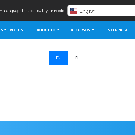
English
in a language that best suits your needs.
S Y PRECIOS
PRODUCTO
RECURSOS
ENTERPRISE
EN
PL