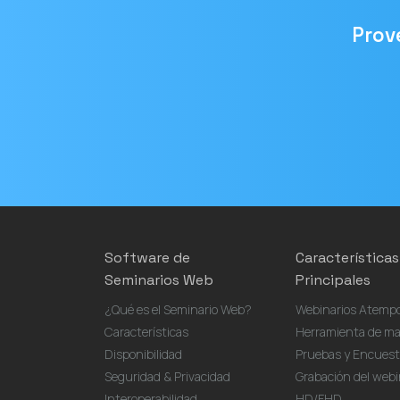
Prov
Correo
electrónico
Software de
Características
Seminarios Web
Principales
¿Qué es el Seminario Web?
Webinarios Atempo
Características
Herramienta de ma
Disponibilidad
Pruebas y Encuest
Seguridad & Privacidad
Grabación del webi
Interoperabilidad
HD/FHD