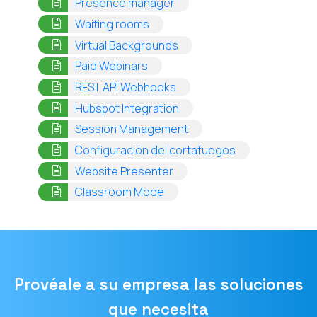
(opens in a new tab)
Presence manager
(opens in a new tab)
Waiting rooms
(opens in a new tab)
Virtual Backgrounds
(opens in a new tab)
Paid Webinars
(opens in a new tab)
REST API Webhooks
(opens in a new tab)
Hubspot Integration
(opens in a new tab)
Session Management
(opens in a new
Configuración del cortafuegos
(opens in a new tab)
Website Presenter
(opens in a new tab)
Classroom Mode
Provéale a su empresa las soluciones
que necesita