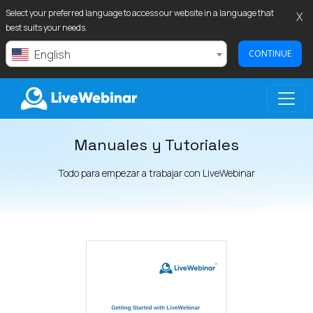
Select your preferred language to access our website in a language that
X
best suits your needs.
English
CONTINUE
Manuales y Tutoriales
LIVEWEBINAR.COM
Todo para empezar a trabajar con LiveWebinar