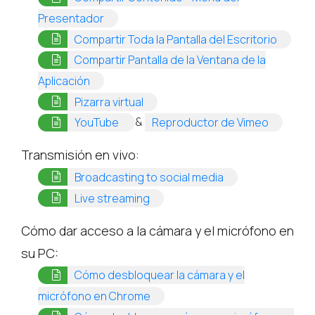
(opens in a new tab)
Presentador
(opens 
Compartir Toda la Pantalla del Escritorio
Compartir Pantalla de la Ventana de la
(opens in a new tab)
Aplicación
(opens in a new tab)
Pizarra virtual
(opens in a new tab)
(opens in
&
YouTube
Reproductor de Vimeo
Transmisión en vivo:
(opens in a new t
Broadcasting to social media
(opens in a new tab)
Live streaming
Cómo dar acceso a la cámara y el micrófono en
su PC:
Cómo desbloquear la cámara y el
(opens in a new tab)
micrófono en Chrome