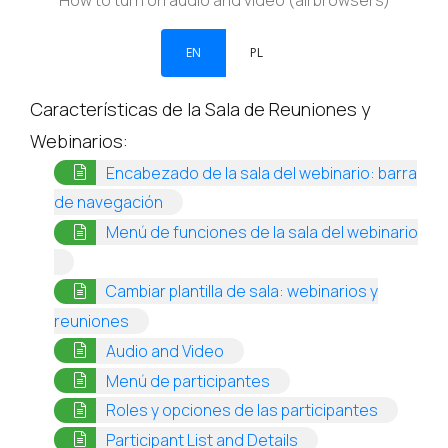
How to turn on audio and video (all browsers)
EN
PL
Características de la Sala de Reuniones y
Webinarios:
Encabezado de la sala del webinario: barra
(opens in a new tab)
de navegación
Menú de funciones de la sala del webinario
(opens in a new tab)
Cambiar plantilla de sala: webinarios y
(opens in a new tab)
reuniones
(opens in a new tab)
Audio and Video
(opens in a new tab)
Menú de participantes
(opens in
Roles y opciones de las participantes
(opens in a new tab)
Participant List and Details