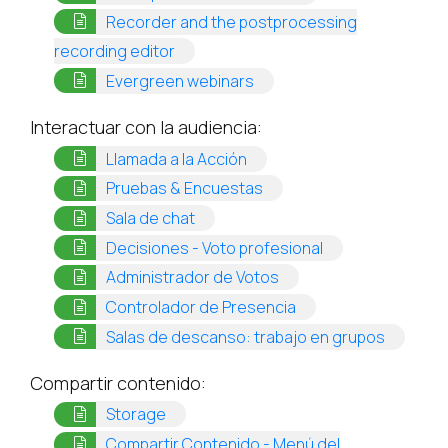
Recorder and the postprocessing
(opens in a new tab)
recording editor
(opens in a new tab)
Evergreen webinars
Interactuar con la audiencia:
(opens in a new tab)
Llamada a la Acción
(opens in a new tab)
Pruebas & Encuestas
(opens in a new tab)
Sala de chat
(opens in a new t
Decisiones - Voto profesional
(opens in a new tab)
Administrador de Votos
(opens in a new tab)
Controlador de Presencia
(opens i
Salas de descanso: trabajo en grupos
Compartir contenido:
(opens in a new tab)
Storage
Compartir Contenido - Menú del