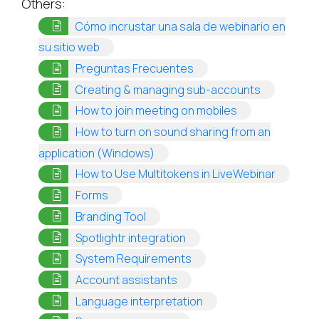
Others:
Cómo incrustar una sala de webinario en
(opens in a new tab)
su sitio web
(opens in a new tab)
Preguntas Frecuentes
(opens in a
Creating & managing sub-accounts
(opens in a new
How to join meeting on mobiles
How to turn on sound sharing from an
(opens in a new tab)
application (Windows)
(opens i
How to Use Multitokens in LiveWebinar
(opens in a new tab)
Forms
(opens in a new tab)
Branding Tool
(opens in a new tab)
Spotlightr integration
(opens in a new tab)
System Requirements
(opens in a new tab)
Account assistants
(opens in a new tab)
Language interpretation