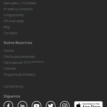
Manuales y Tutoriales
Pruebe su conexión
Integraciones
API Avanzada
Blog
Consejos
Sobre Nosotros
Precios
Oferta para empresas
Laboratorio
Fabricado por RTC
Clientes
Programa de Afiliados
Contáctenos
Síguenos