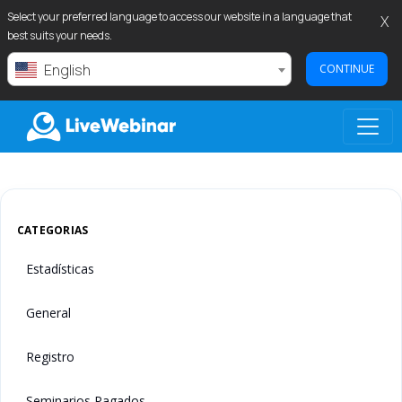
Select your preferred language to access our website in a language that
X
best suits your needs.
English
CONTINUE
LIVEWEBINAR.COM
CATEGORIAS
Estadísticas
General
Registro
Seminarios Pagados