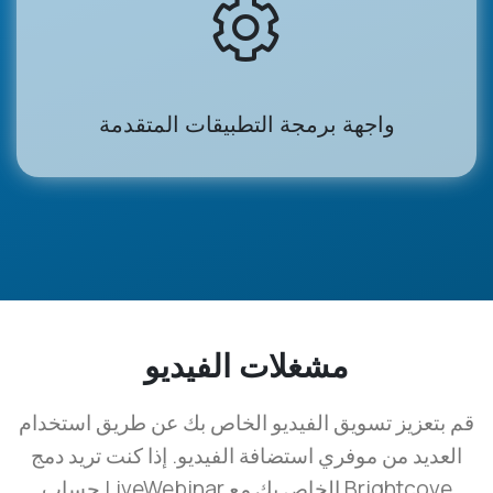
واجهة برمجة التطبيقات المتقدمة
(opens in a new tab)
مشغلات الفيديو
قم بتعزيز تسويق الفيديو الخاص بك عن طريق استخدام
العديد من موفري استضافة الفيديو. إذا كنت تريد دمج
حساب LiveWebinar الخاص بك مع Brightcove