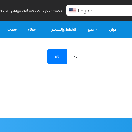
English
in a language that best suits your needs.
موارد
منتج
الخطط والتسعير
عملاء
سمات
EN
PL