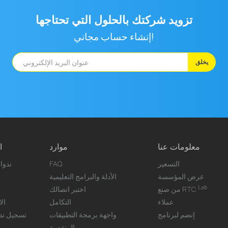
تزويد شركتك بالحلول التي تحتاجها
إنشاء حساب مجاني!
يخلق
معلومات عنا
موارد
ا
التسعير
FAQ
ندوا
عرض المؤسسة
الأدلة والبرامج التعليمية
Lab
من صنع RTC
اختبر اتصالك
عملاء
التكامل
ال
إنضم لبرنامج
واجهة برمجة التطبيقات
تسجيل ندو
المتقدمة