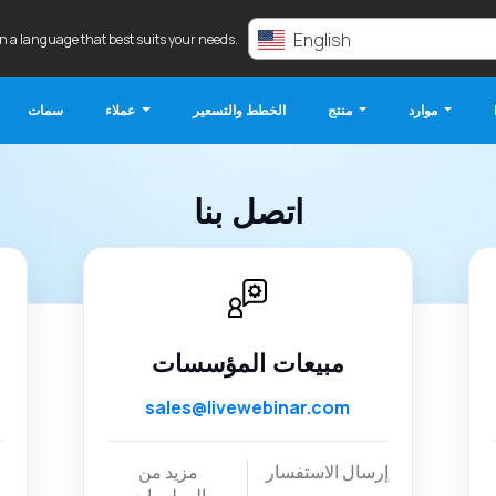
English
in a language that best suits your needs.
موارد
منتج
الخطط والتسعير
عملاء
سمات
اتصل بنا
مبيعات المؤسسات
sales@livewebinar.com
إرسال الاستفسار
مزيد من