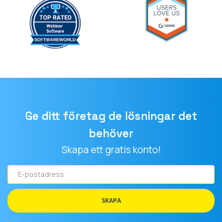
behöver
Skapa ett gratis konto!
E-
postadress
SKAPA