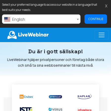
Select your preferred language to access our website in a language that
X
best suits your needs.
English
CONTINUE
Du är i gott sällskap!
LIVEWEBINAR.COM
LiveWebinar hjälper privatpersoner och företag både stora
och små ta sina webbseminarier till nästa nivå.