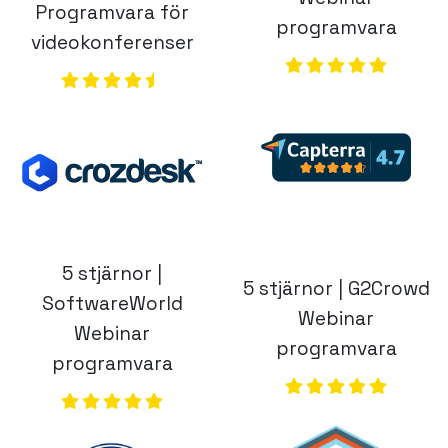
5 stjärnor |
5 stjärnor | G2Crowd
SoftwareWorld
Webinar
Webinar
programvara
programvara
(opens in a new
(opens in a new tab)
Ge ditt företag de lösningar det