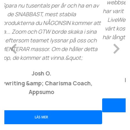
webbseminarier ett tag men annan mjukvara
har varit väldigt kostsam och svår att bemästra.
LiveWebinar är väldigt lätt att lära sig och väl
värt kostnaden. Jag är väldigt nöjd med det så
här långt och rekommenderar det verkligen. Jag
tjänar äntligen pengar på
Previous
Next
webbseminarier!&quot;
Tamica S.
Ledarskapscoach, Capterra
LÄS MER