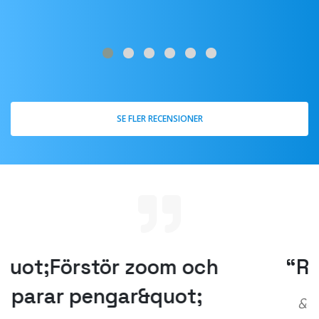
SE FLER RECENSIONER
“Riktigt solid produkt!”
&quot;Jag har velat göra betalda