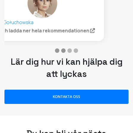
att lyckas
KONTAKTA OSS
Du kan bli vår nästa
kundframgångssaga!
Läs fallstudier och framgångshistorier från
våra kunder här.