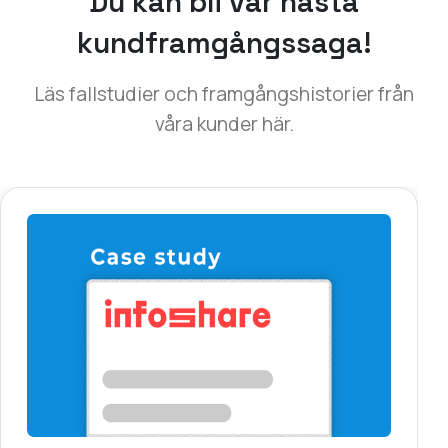
Mässa
Läs om hur en av de största IT-mässorna i Europa
fick en makeover online med LiveWebinar.
(opens in a new tab)
Läs &amp; ladda ner
(opens in a new tab)
Läs &amp; ladda ner [PL]