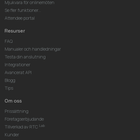
Mjukvara för onlinemöten
Se fler funktioner...
Attendee portal
Resurser
FAQ
Manualer och handledningar
Testa din anslutning
Integrationer
Avancerat API
Blogg
Tips
Om oss
Prissättning
Företagserbjudande
Lab
Tillverkad av RTC
Kunder