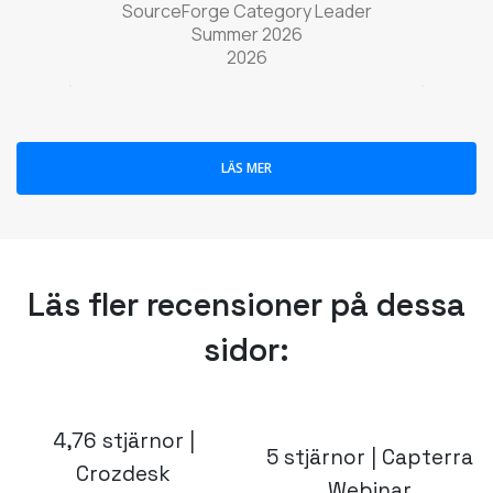
Läs fler recensioner på dessa
sidor:
4,76 stjärnor |
5 stjärnor | Capterra
Crozdesk
Webinar
Programvara för
programvara
videokonferenser
(opens in a new
(opens in a new tab)