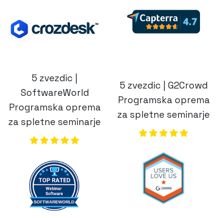
5 zvezdic | G2Crowd
SoftwareWorld
Programska oprema
Programska oprema
za spletne seminarje
za spletne seminarje
(opens in a new
(opens in a new tab)
Zagotovite svojemu podjetju rešitve,
ki jih potrebuje