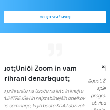
OGLEJTE SI VEČ MNENJ
“Res soliden izdelek!”
&quot;Že nekaj časa sem želel izvajati plačljive
spletne seminarje, vendar je bila druga
programska oprema zelo draga in jo je težko
obvladati. LiveWebinar je zelo enostaven za