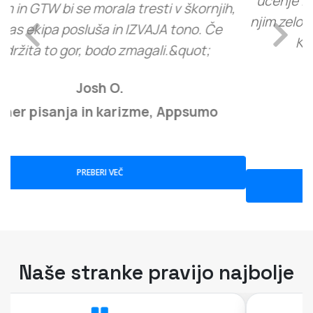
učenje in je vreden stroškov. Zaenkrat sem z
njim zelo zadovoljen in ga resnično priporočam.
Končno služim denar s spletnimi
Previous
Next
seminarji!&quot;
Tamica S.
Trener vodenja, Capterra
PREBERI VEČ
Naše stranke pravijo najbolje