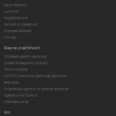
Lastnosti
Razpoložljivost
Varnost in zasebnost
Interoperabilnost
iOS App
Glavne značilnosti
Zimzeleni spletni seminarji
Orodje za blagovno znamko
Testi in ankete
HD/FHD snemanje spletnega seminarja
Bela tabla
Programska oprema za spletne sestanke
Oglejte si več funkcij ...
Attendee portal
Viri
FAQ