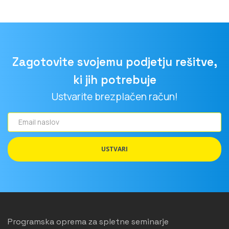
Ustvarite brezplačen račun!
Email
naslov
USTVARI
Programska oprema za spletne seminarje
Kaj je Webinar?