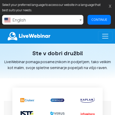
Select your preferred language to access our website in a language that
X
best suits your needs.
English
CONTINUE
Ste v dobri družbi!
LIVEWEBINAR.COM
LiveWebinar pomaga posameznikom in podjetjem, tako velikim
kot malim, svoje spletne seminarje popeljati na višjo raven.