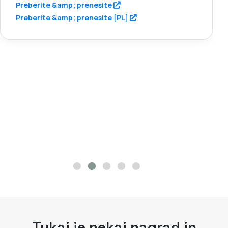
Tukaj je nekaj nagrad in
odlikovanj, ki smo jih prejeli
skozi čas