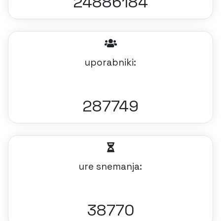
24886184
uporabniki:
287749
ure snemanja:
38770