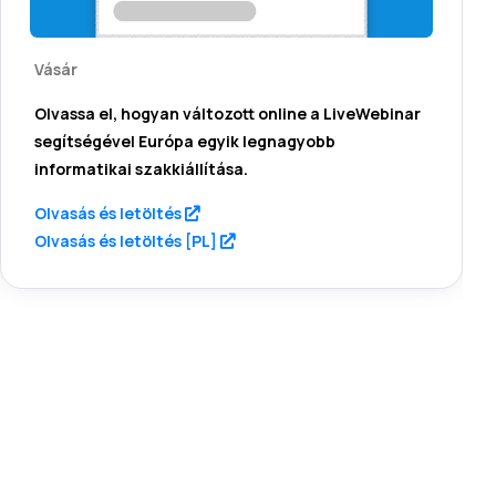
Íme néhány díj és kitüntetés,
amelyeket az idők során
kaptunk