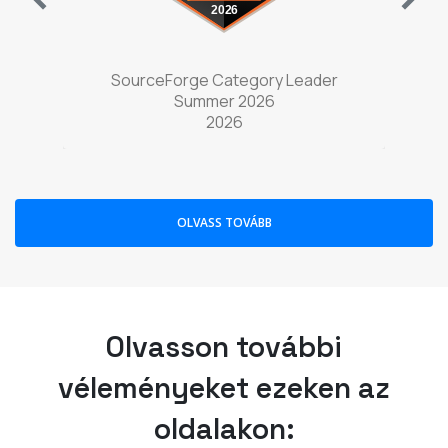
Olvasson további
véleményeket ezeken az
oldalakon:
4,76 csillag |
Crozdesk
5 csillag | Capterra
Videokonferencia
Webinárium szoftver
szoftver
(opens in a new
(opens in a new tab)