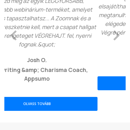
elsajátíthatóak. A LiveWebinar nagyon könnyen
megtanulható, és megéri az árát. Eddig nagyon
elégedett vagyok vele, és nagyon ajánlom.
Previous
Next
Végre pénzt keresek webináriumokkal!&quot;
Tamica S.
Vezetőedző, Capterra
OLVASS TOVÁBB
Ügyfeleink mondják a