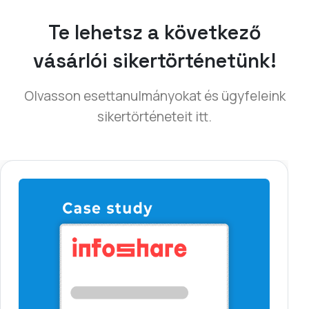
Vásár
Olvassa el, hogyan változott online a LiveWebinar
segítségével Európa egyik legnagyobb
informatikai szakkiállítása.
(opens in a new tab)
Olvasás és letöltés
(opens in a new tab)
Olvasás és letöltés [PL]