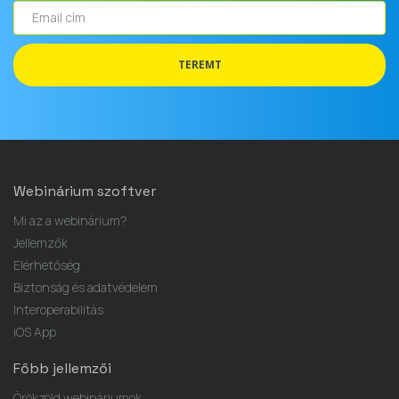
Webinárium szoftver
Mi az a webinárium?
Jellemzők
Elérhetőség
Biztonság és adatvédelem
Interoperabilitás
iOS App
Főbb jellemzői
Örökzöld webináriumok