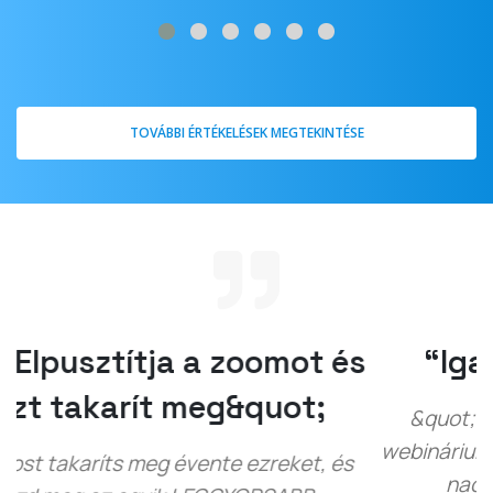
TOVÁBBI ÉRTÉKELÉSEK MEGTEKINTÉSE
“Igazán szolid termék!”
&quot;Egy ideje szerettem volna fizetős
webináriumokat szervezni, de más szoftverek
nagyon költségesek és nehezen