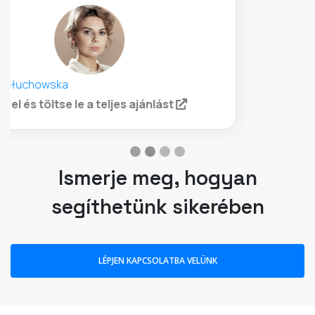
segíthetünk sikerében
LÉPJEN KAPCSOLATBA VELÜNK
Te lehetsz a következő
vásárlói sikertörténetünk!
Olvasson esettanulmányokat és ügyfeleink
sikertörténeteit itt.