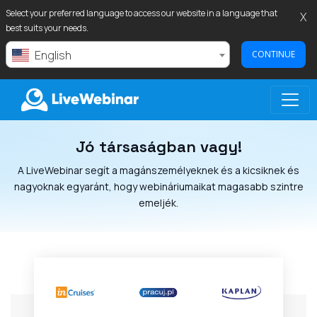
Select your preferred language to access our website in a language that
X
best suits your needs.
English
CONTINUE
Jó társaságban vagy!
LIVEWEBINAR.COM
A LiveWebinar segít a magánszemélyeknek és a kicsiknek és
nagyoknak egyaránt, hogy webináriumaikat magasabb szintre
emeljék.