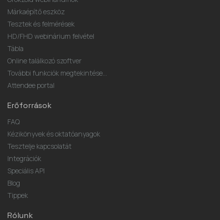
Márkaépítő eszköz
Tesztek és felmérések
HD/FHD webinárium felvétel
Tábla
Online találkozó szoftver
További funkciók megtekintése...
Attendee portal
Erőforrások
FAQ
Kézikönyvek és oktatóanyagok
Tesztelje kapcsolatát
Integrációk
Speciális API
Blog
Tippek
Rólunk