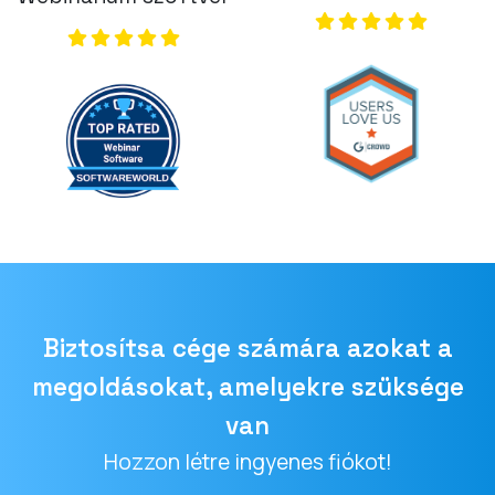
Biztosítsa cége számára azokat a
megoldásokat, amelyekre szüksége
van
Hozzon létre ingyenes fiókot!
Email
cím
TEREMT