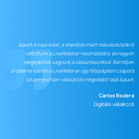
&quot;A kapcsolat, a stabilitás miatt más eszközökről
váltottunk a LiveWebinar használatára, és nagyon
elégedettek vagyunk a választásunkkal. Bármilyen
probléma esetén a LiveWebinar ügyfélszolgálati csapata
szupergyorsan válaszol és megoldást talál.&quot;
Carlos Rodera
Digitális vállalkozó