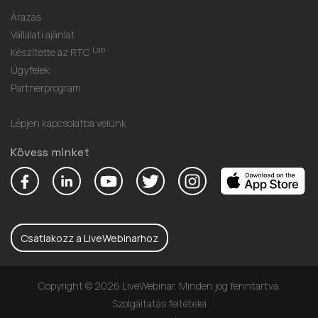
Árazás
Vállalati ajánlat
Lab
Készítette az RTC
Ügyfelek
Partnerprogram
Lépjen kapcsolatba velünk
Kövess minket
Csatlakozz a LiveWebinarhoz
Copyright © 2026 LiveWebinar. Minden jog fenntartva.
Szolgáltatás feltételei