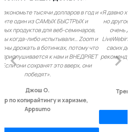
«Я давно хотел проводить платные вебинары,
но другое программное обеспечение было
очень дорогим и сложным в освоении.
LiveWebinar очень прост в освоении и стоит
своих денег. Я очень доволен им и очень
Previous
Next
рекомендую его. Наконец-то я зарабатываю
на вебинарах!»
Тамика С.
Тренер по лидерству, Capterra
ЧИТАТЬ ДАЛЕЕ