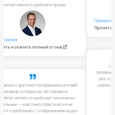
Пшемыслав Старонь
(opens in a
Прочитать и скачать полный отзыв
LiveWebinar дает простой способ
продемонстрировать нашу программу каждый
раз, когда нам нужно представить ее более
широкой аудитории, что экономит нам много
времени.
Сильвия Гембура, Insly