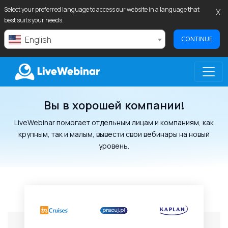
Select your preferred language to access our website in a language that
X
best suits your needs.
English
CONTINUE
Вы в хорошей компании!
LIVEWEBINAR.COM
LiveWebinar помогает отдельным лицам и компаниям, как
крупным, так и малым, вывести свои вебинары на новый
уровень.