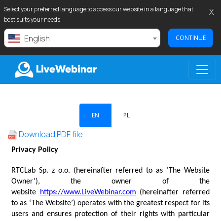
Select your preferred language to access our website in a language that
X
best suits your needs.
English
CONTINUE
LIVEWEBINAR.COM
EN
PL
Download PDF file