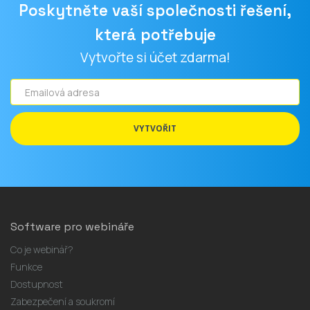
Poskytněte vaší společnosti řešení,
která potřebuje
Vytvořte si účet zdarma!
Emailová
adresa
VYTVOŘIT
Software pro webináře
Co je webinář?
Funkce
Dostupnost
Zabezpečení a soukromí