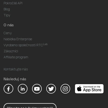
Pokročilé API
Blog
Tipy
O nás
Ceny
Nabídka Enterprise
Lab
Vyrobeno společností RTC
Zákazníci
Affiliate program
Kontaktujte nás
Následuj nás