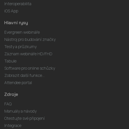
Interoperabilita
iOS App
Hlavní rysy
Evergreen webináře
Nástroj pro budování značky
Testy a průzkumy
Záznam webináře HD/FHD
Tabule
Software pro online schůzky
Zobrazit další funkce...
Attendee portal
Zdroje
FAQ
Manuály a návody
Otestujte své připojení
Integrace