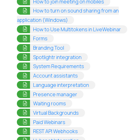
(opens in a new
How to join meeting on mobiles
How to turn on sound sharing from an
(opens in a new tab)
application (Windows)
(opens i
How to Use Multitokens in LiveWebinar
(opens in a new tab)
Forms
(opens in a new tab)
Branding Tool
(opens in a new tab)
Spotlightr integration
(opens in a new tab)
System Requirements
(opens in a new tab)
Account assistants
(opens in a new tab)
Language interpretation
(opens in a new tab)
Presence manager
(opens in a new tab)
Waiting rooms
(opens in a new tab)
Virtual Backgrounds
(opens in a new tab)
Paid Webinars
(opens in a new tab)
REST API Webhooks
(opens in a new tab)