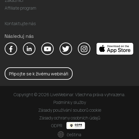
Zákazníci
Affiliate program
Kontaktujte nás
Následuj nás
Připojte se k živému webináři
Copyright © 2026 LiveWebinar. Všechna práva vyhrazena.
Podmínky služby
Zásady používání souborů cookie
Zásady ochrany osobních údajů
GDPR
čeština