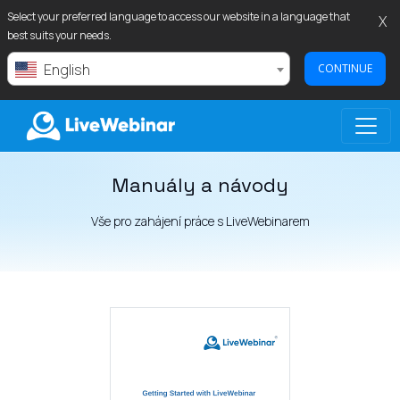
Select your preferred language to access our website in a language that
X
best suits your needs.
English
CONTINUE
Manuály a návody
LIVEWEBINAR.COM
Vše pro zahájení práce s LiveWebinarem