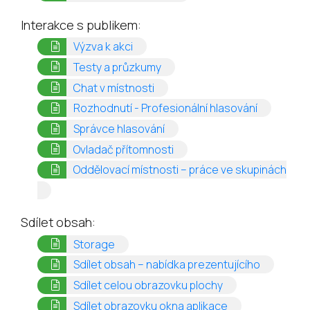
Interakce s publikem:
(opens in a new tab)
Výzva k akci
(opens in a new tab)
Testy a průzkumy
(opens in a new tab)
Chat v místnosti
(opens in 
Rozhodnutí - Profesionální hlasování
(opens in a new tab)
Správce hlasování
(opens in a new tab)
Ovladač přítomnosti
Oddělovací místnosti – práce ve skupinách
(opens in a new tab)
Sdílet obsah:
(opens in a new tab)
Storage
(opens in
Sdílet obsah – nabídka prezentujícího
(opens in a new t
Sdílet celou obrazovku plochy
(opens in a new 
Sdílet obrazovku okna aplikace