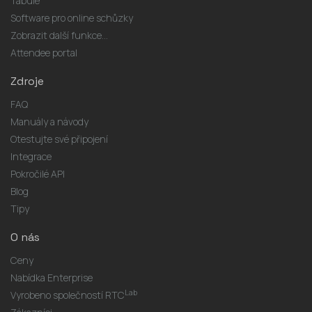
Tabule
Software pro online schůzky
Zobrazit další funkce...
Attendee portal
Zdroje
FAQ
Manuály a návody
Otestujte své připojení
Integrace
Pokročilé API
Blog
Tipy
O nás
Ceny
Nabídka Enterprise
Lab
Vyrobeno společností RTC