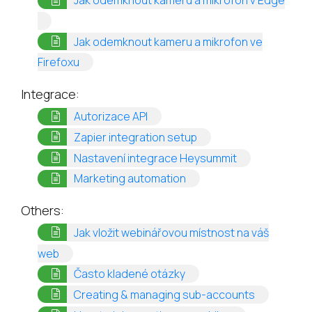
Jak odemknout kameru a mikrofon v Edge
(opens in a new tab)
Jak odemknout kameru a mikrofon ve
(opens in a new tab)
Firefoxu
Integrace:
(opens in a new tab)
Autorizace API
(opens in a new tab)
Zapier integration setup
(opens in a ne
Nastavení integrace Heysummit
(opens in a new tab)
Marketing automation
Others:
Jak vložit webinářovou místnost na váš
(opens in a new tab)
web
(opens in a new tab)
Často kladené otázky
(opens in a
Creating & managing sub-accounts