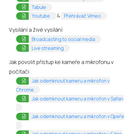
(opens in a new tab)
Tabule
(opens in a new tab)
(opens in a new
&
Youtube
Přehrávač Vimeo
Vysílání a živé vysílání:
(opens in a new t
Broadcasting to social media
(opens in a new tab)
Live streaming
Jak povolit přístup ke kameře a mikrofonu v
počítači:
Jak odemknout kameru a mikrofon v
(opens in a new tab)
Chrome
Jak odemknout kameru a mikrofon v Safari
(opens in a new tab)
Jak odemknout kameru a mikrofon v Opeře
(opens in a new tab)