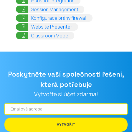
Hubspot Integration
(opens in a new tab)
Session Management
(opens in a new tab)
Konfigurace brány firewall
(opens in a new tab)
Website Presenter
(opens in a new tab)
Classroom Mode
Poskytněte vaší společnosti řešení,
která potřebuje
Vytvořte si účet zdarma!
Emailová
adresa
VYTVOŘIT