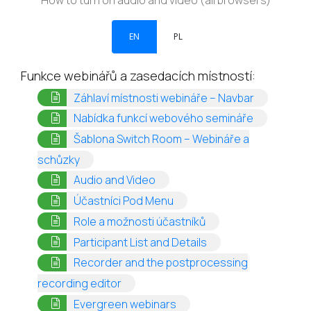
How to turn on audio and video (all browsers)
EN
PL
Funkce webinářů a zasedacích místností:
(opens in a
Záhlaví místnosti webináře – Navbar
(opens in a
Nabídka funkcí webového semináře
Šablona Switch Room – Webináře a
(opens in a new tab)
schůzky
(opens in a new tab)
Audio and Video
(opens in a new tab)
Účastníci Pod Menu
(opens in a new tab)
Role a možnosti účastníků
(opens in a new tab)
Participant List and Details
Recorder and the postprocessing
(opens in a new tab)
recording editor
(opens in a new tab)
Evergreen webinars