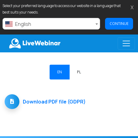
Select your preferred language to access our website in a language that
X
best suits your needs.
English
CONTINUE
LIVEWEBINAR.COM
EN
PL
Download PDF file (GDPR)