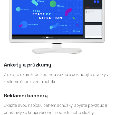
Ankety a průzkumy
Získejte okamžitou zpětnou vazbu a pokládejte otázky v
reálném čase svému publiku.
Reklamní bannery
Ukažte svou nabídku během schůzky, abyste povzbudili
účastníky ke koupi vašeho produktu nebo služby.