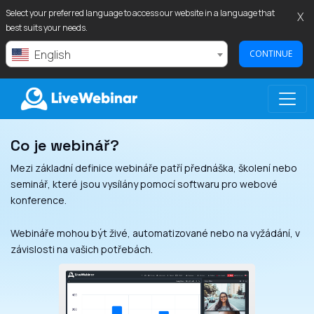
Select your preferred language to access our website in a language that
X
best suits your needs.
English
CONTINUE
Co je webinář?
LIVEWEBINAR.COM
Mezi základní definice webináře patří přednáška, školení nebo
seminář, které jsou vysílány pomocí softwaru pro webové
konference.
Webináře mohou být živé, automatizované nebo na vyžádání, v
závislosti na vašich potřebách.