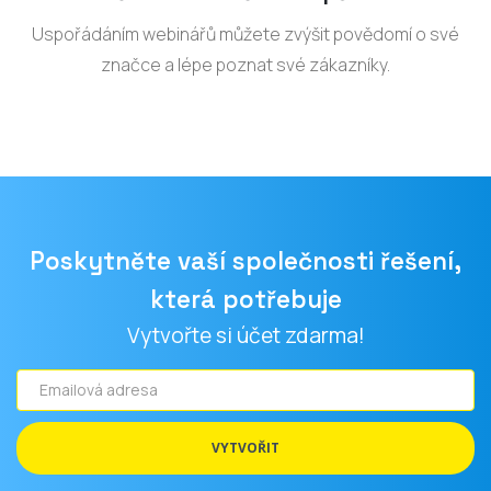
Uspořádáním webinářů můžete zvýšit povědomí o své
značce a lépe poznat své zákazníky.
Poskytněte vaší společnosti řešení,
která potřebuje
Vytvořte si účet zdarma!
Emailová
adresa
VYTVOŘIT