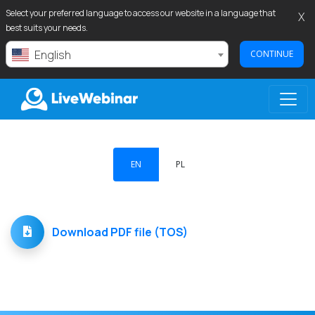
Select your preferred language to access our website in a language that
X
best suits your needs.
English
CONTINUE
LIVEWEBINAR.COM
EN
PL
Download PDF file (TOS)