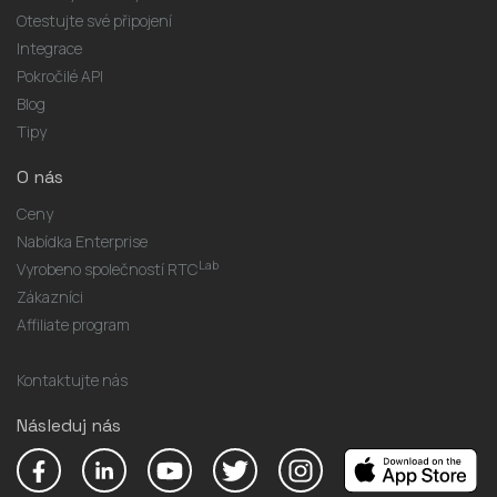
Otestujte své připojení
Integrace
Pokročilé API
Blog
Tipy
O nás
Ceny
Nabídka Enterprise
Lab
Vyrobeno společností RTC
Zákazníci
Affiliate program
Kontaktujte nás
Následuj nás