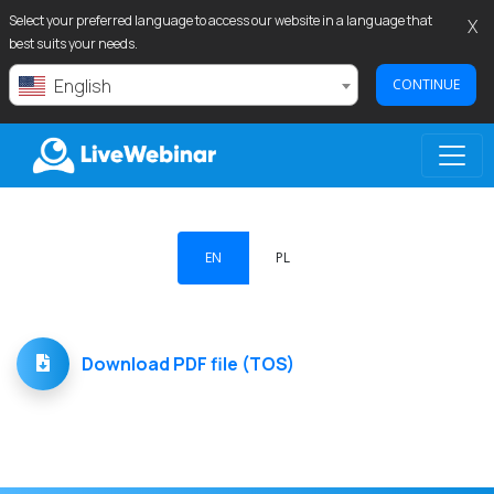
Select your preferred language to access our website in a language that
X
best suits your needs.
English
CONTINUE
LIVEWEBINAR.COM
EN
PL
Download PDF file (TOS)