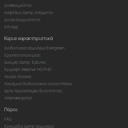
Διαθεσιμότητα
Ασφάλεια &amp; Απόρρητο
Διαλειτουργικότητα
iOS App
Κύρια χαρακτηριστικά
Διαδικτυακά σεμινάρια Evergreen
Εργαλείο επωνυμίας
Δοκιμές &amp; Έρευνες
Εγγραφή Webinar HD/FHD
Λευκός πίνακας
Λογισμικό διαδικτυακών συναντήσεων
Δείτε περισσότερες δυνατότητες...
Attendee portal
Πόροι
FAQ
Εγχειρίδια &amp; σεμινάρια