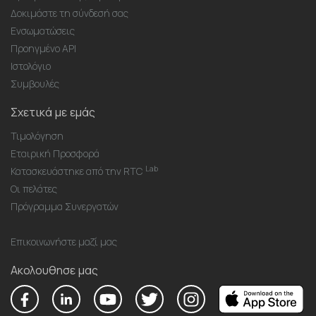
Δοκιμάστε τη σύνδεσή σας
Ενσωματώσεις
Προηγμένο API
Ιστολόγιο
Συμβουλές
Σχετικά με εμάς
Τιμολόγηση
Εταιρική Προσφορά
Lab
Κατασκευάστηκε από την RTC
Οι πελάτες
Πρόγραμμα Συνεργατών
Επικοινωνήστε μαζί μας
Ακολουθησε μας