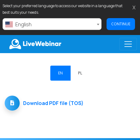
Select your preferred language to access our website in a language that
X
best suits your needs.
English
CONTINUE
LIVEWEBINAR.COM
EN
PL
Download PDF file (TOS)