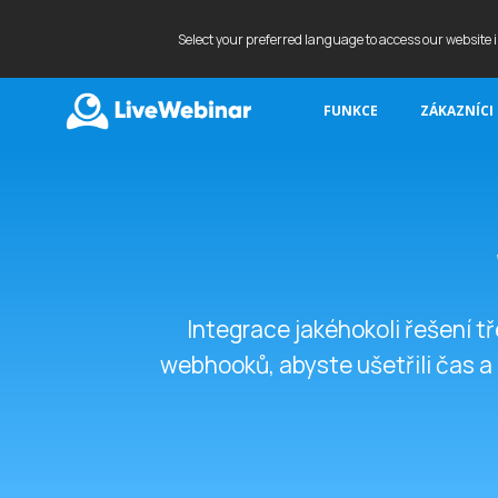
Select your preferred language to access our website 
FUNKCE
ZÁKAZNÍCI
LIVEWEBINAR.COM
Integrace jakéhokoli řešení tř
webhooků, abyste ušetřili čas a 