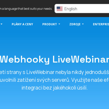
English
in a language that best suits your needs.
PLÁNY A CENY
PRODUKT
ZDROJE
ENTERPRI
Webhooky LiveWebina
etí strany s LiveWebinar nebyla nikdy jednodušší
uvolnili zatížení svých serverů. Využijte naše e
integraci bez jakéhokoli úsilí.