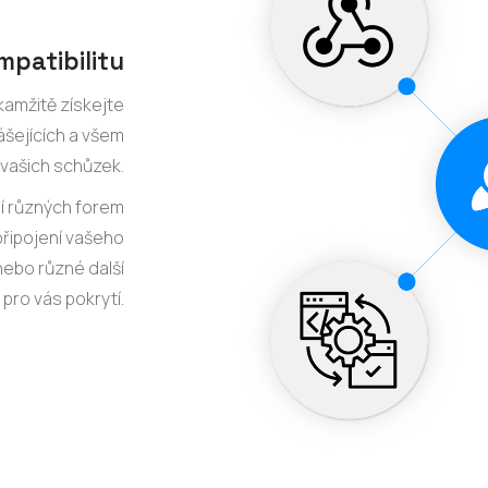
mpatibilitu
kamžitě získejte
ášejících a všem
 vašich schůzek.
í různých forem
připojení vašeho
ebo různé další
pro vás pokrytí.