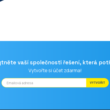
tněte vaší společnosti řešení, která pot
Vytvořte si účet zdarma!
VYTVOŘIT