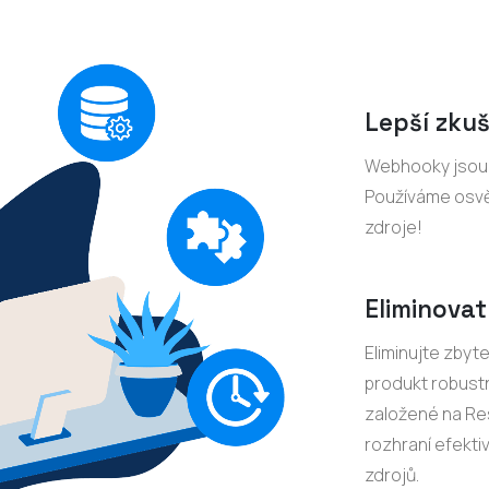
Lepší zkuš
Webhooky jsou d
Používáme osvěd
zdroje!
Eliminovat
Eliminujte zbyt
produkt robustn
založené na Re
rozhraní efekti
zdrojů.