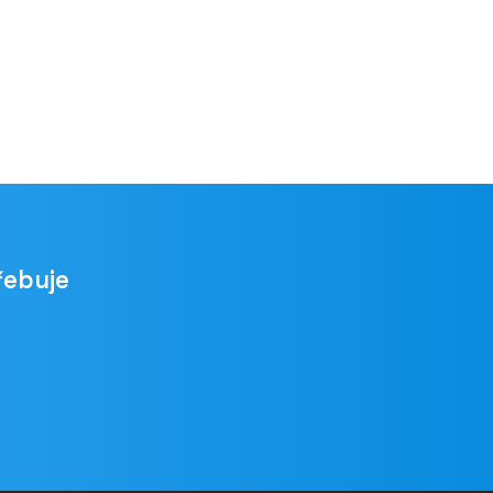
řebuje