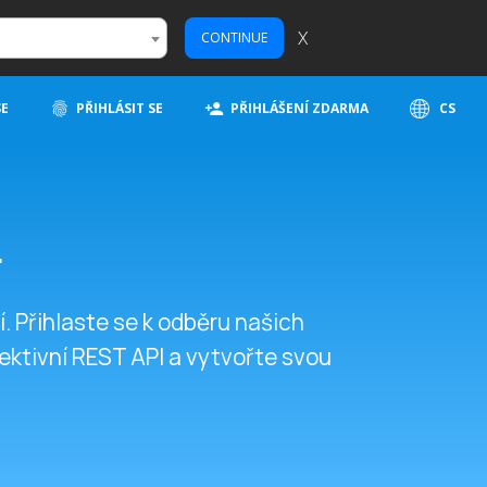
X
CONTINUE
SE
PŘIHLÁSIT SE
PŘIHLÁŠENÍ ZDARMA
CS
r
. Přihlaste se k odběru našich
fektivní REST API a vytvořte svou