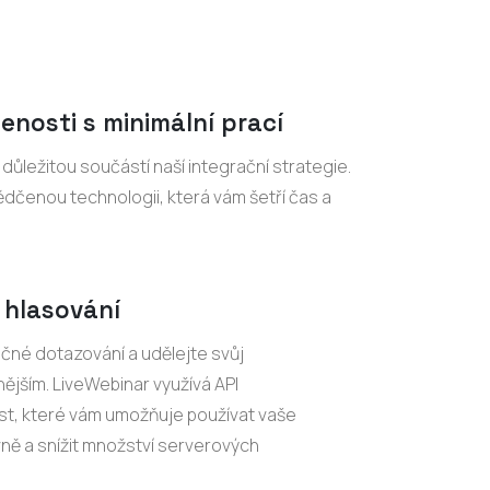
enosti s minimální prací
ůležitou součástí naší integrační strategie.
čenou technologii, která vám šetří čas a
 hlasování
ečné dotazování a udělejte svůj
ějším. LiveWebinar využívá API
st, které vám umožňuje používat vaše
vně a snížit množství serverových