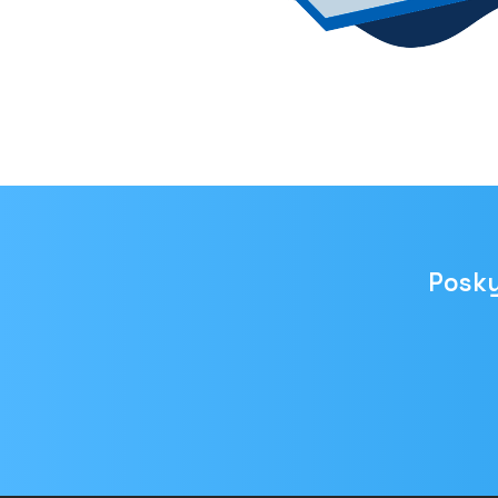
Posky
Emailová
adresa