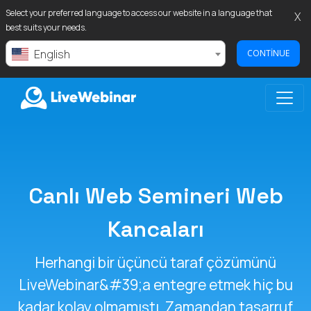
Select your preferred language to access our website in a language that
X
best suits your needs.
English
CONTINUE
LIVEWEBINAR.COM
Canlı Web Semineri Web
Kancaları
Herhangi bir üçüncü taraf çözümünü
LiveWebinar&#39;a entegre etmek hiç bu
kadar kolay olmamıştı. Zamandan tasarruf