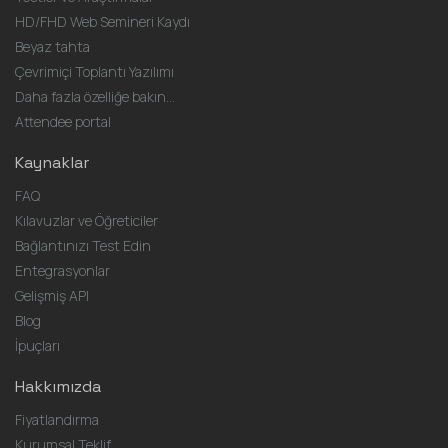
HD/FHD Web Semineri Kaydı
Beyaz tahta
Çevrimiçi Toplantı Yazılımı
Daha fazla özelliğe bakın...
Attendee portal
Kaynaklar
FAQ
Kılavuzlar ve Öğreticiler
Bağlantınızı Test Edin
Entegrasyonlar
Gelişmiş API
Blog
İpuçları
Hakkımızda
Fiyatlandırma
Kurumsal Teklif