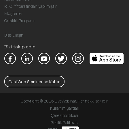
Lab
RTC
tarafından yapılmıştır
Müşteriler
Ortaklık Programı
Bize Ulaşın
Bizi takip edin
CanlıWeb Seminerine Katılın
Copyright © 2026 LiveWebinar. Her hakkı saklıdır.
Kullanım Şartları
Çerez politikası
Gizlilik Politikası