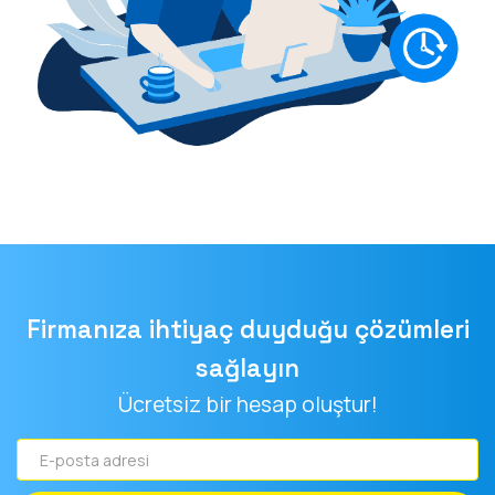
Firmanıza ihtiyaç duyduğu çözümleri
sağlayın
Ücretsiz bir hesap oluştur!
E-
posta