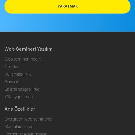
adresi
YARATMAK
Web Semineri Yazılımı
Web semineri nedir?
Özellikler
Kullanılabilirlik
Güvenlik
Birlikte çalışabilirlik
iOS Uygulaması
Ana Özellikler
Evergreen web seminerleri
Markalama aracı
Testler ve Araştırmalar