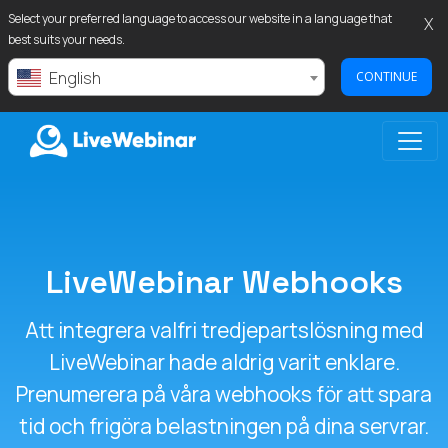
Select your preferred language to access our website in a language that
X
best suits your needs.
English
CONTINUE
LIVEWEBINAR.COM
LiveWebinar Webhooks
Att integrera valfri tredjepartslösning med
LiveWebinar hade aldrig varit enklare.
Prenumerera på våra webhooks för att spara
tid och frigöra belastningen på dina servrar.