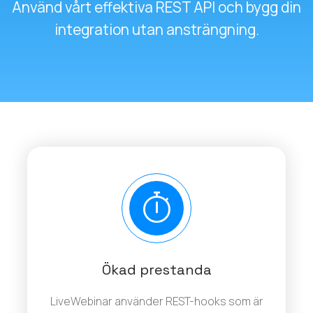
Använd vårt effektiva REST API och bygg din
integration utan ansträngning.
Ökad prestanda
LiveWebinar använder REST-hooks som är