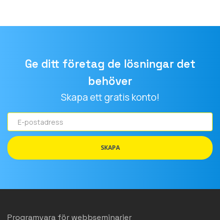
Ge ditt företag de lösningar det
behöver
Skapa ett gratis konto!
E-
postadress
SKAPA
Programvara för webbseminarier