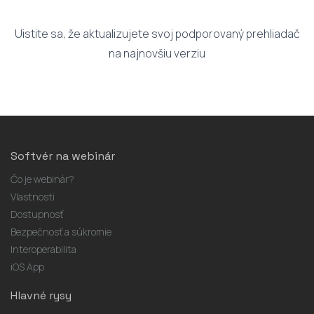
Uistite sa, že aktualizujete svoj podporovaný prehliadač
na najnovšiu verziu
Softvér na webinár
Čo je webinár?
Vlastnosti
Dostupnosť
Bezpečnosť a súkromie
Interoperabilita
iOS App
Hlavné rysy