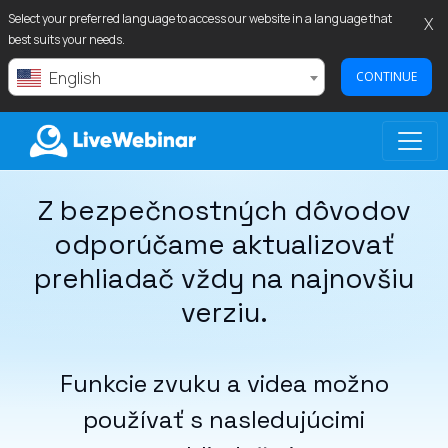
Select your preferred language to access our website in a language that
X
best suits your needs.
English
CONTINUE
Z bezpečnostných dôvodov
LIVEWEBINAR.COM
odporúčame aktualizovať
prehliadač vždy na najnovšiu
verziu.
Funkcie zvuku a videa možno
používať s nasledujúcimi