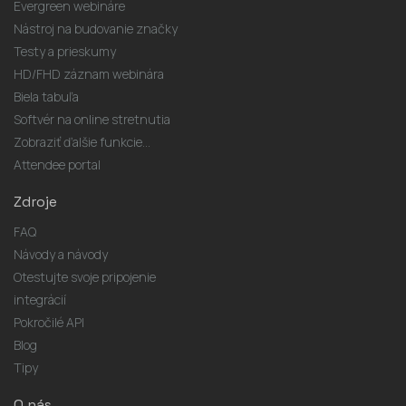
Evergreen webináre
Nástroj na budovanie značky
Testy a prieskumy
HD/FHD záznam webinára
Biela tabuľa
Softvér na online stretnutia
Zobraziť ďalšie funkcie...
Attendee portal
Zdroje
FAQ
Návody a návody
Otestujte svoje pripojenie
integrácií
Pokročilé API
Blog
Tipy
O nás