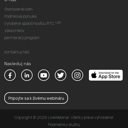
Stanovenie cien
Podniková ponuka
Lab
Vyrobené spoločnosťou RTC
zákazníkov
partnerský program
Kontaktuj nás
Nasleduj nás
Pripojte sa k živému webináru
Copyright © 2026 LiveWebinar. Všetky práva vyhradené.
Podmienky služby