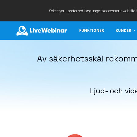
Select your preferred language to access our website 
FUNKTIONER
KUNDER
LIVEWEBINAR.COM
Av säkerhetsskäl rekomme
Ljud- och vi