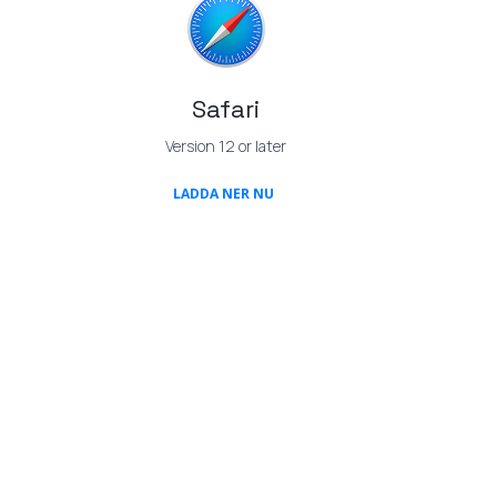
Safari
Version 12 or later
S IN A NEW TAB)
(OPENS IN A NEW TAB)
LADDA NER NU