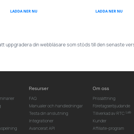
(OPENS IN A NEW TAB)
(OPEN
LADDA NER NU
LADDA NER NU
l att uppgradera din webbläsare som stöds till den senaste ve
Resurser
Om oss
inarier
FAQ
Prissättning
g
Manualer och handledningar
Företagserbjudande
Lab
Testa din anslutning
Tillverkad av RTC
Integrationer
Kunder
spelning
Avancerat API
Affiliate-program