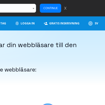
X
CONTINUE
ETAG
LOGGA IN
GRATIS INSKRIVNING
SV
r din webbläsare till den
e webbläsare: