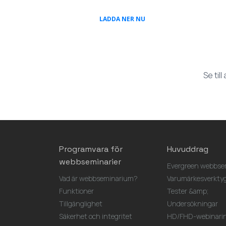
(OPENS IN A NEW TAB)
LADDA NER NU
Se til
Programvara för
Huvuddrag
webbseminarier
Evergreen webbsem
Vad är webbseminarium?
Varumärkesverkty
Funktioner
Tester &amp;
Tillgänglighet
Undersökningar
Säkerhet och integritet
HD/FHD-webinarin