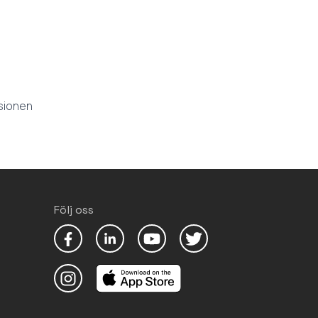
S IN A NEW TAB)
rsionen
Följ oss