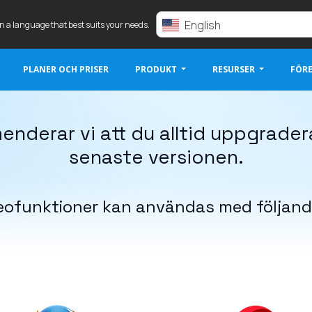
English
in a language that best suits your needs.
PLANER OCH PRISER
PRODUKT
RESURSER
FÖR
nderar vi att du alltid uppgradera
senaste versionen.
deofunktioner kan användas med följand