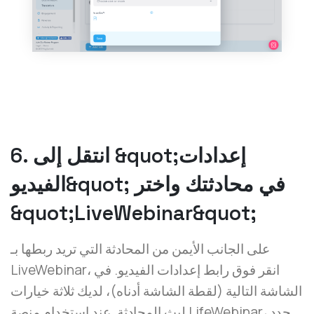
6. انتقل إلى &quot;إعدادات
الفيديو&quot; في محادثتك واختر
&quot;LiveWebinar&quot;
على الجانب الأيمن من المحادثة التي تريد ربطها بـ
LiveWebinar، انقر فوق رابط إعدادات الفيديو. في
الشاشة التالية (لقطة الشاشة أدناه)، لديك ثلاثة خيارات
لبث المحادثة. عند استخدام منصة LifeWebinar، حدد