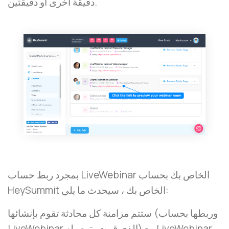
دقيقة أخرى أو دقيقتين.
بمجرد ربط حساب LiveWebinar الخاص بك بحساب
HeySummit الخاص بك ، سيحدث ما يلي:
ستتم مزامنة كل محادثة تقوم بإنشائها (وربطها بحساب
LiveWebinar الذي قمت بتوصيله) مع LiveWebinar.