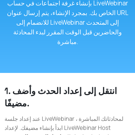
بإنشاء غرفة اجتماعات في حساب LiveWebinar
الخاص بك. بمجرد الإنشاء، يتم إرسال عنوان URL
للانضمام إلى LiveWebinar إلى المتحدث
والحاضرين قبل الوقت المقرر لبدء المحادثة
مباشرة.
1. انتقل إلى إعداد الحدث وأضف
مضيفًا.
عند إعداد جلسة LiveWebinar لمحادثاتك المباشرة ،
ابدأ بإنشاء مضيفك. لإعداد LiveWebinar Host