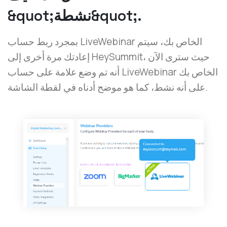
&quot;نشطة&quot;.
بمجرد ربط حساب LiveWebinar الخاص بك، سيتم
إعادتك مرة أخرى إلى HeySummit، حيث سترى الآن
أنه تم وضع علامة على حساب LiveWebinar الخاص بك
على أنه نشط، كما هو موضح أدناه في لقطة الشاشة.