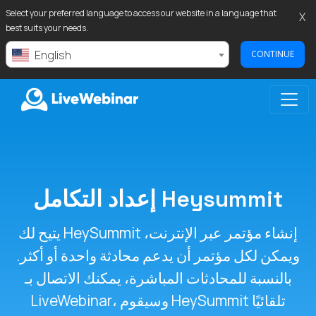
Select your preferred language to access our website in a language that
X
best suits your needs.
English
CONTINUE
LIVEWEBINAR.COM
إعداد التكامل Heysummit
يتيح لك HeySummit إنشاء مؤتمر عبر الإنترنت،
ويمكن لكل مؤتمر أن يدعم محادثة واحدة أو أكثر.
بالنسبة للمحادثات المباشرة، يمكنك الاتصال بـ
LiveWebinar، وسيقوم HeySummit تلقائيًا