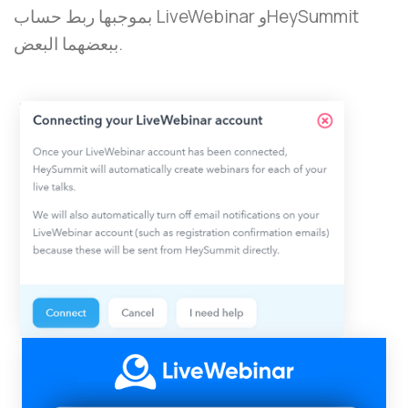
بموجبها ربط حساب LiveWebinar وHeySummit
ببعضهما البعض.