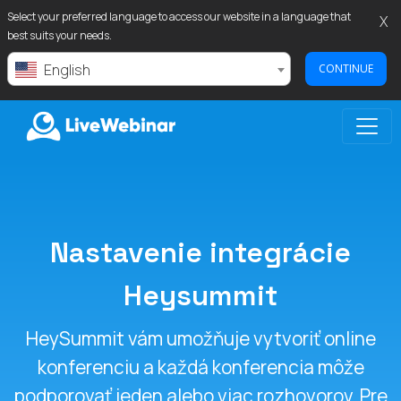
Select your preferred language to access our website in a language that
X
best suits your needs.
English
CONTINUE
LIVEWEBINAR.COM
Nastavenie integrácie
Heysummit
HeySummit vám umožňuje vytvoriť online
konferenciu a každá konferencia môže
podporovať jeden alebo viac rozhovorov. Pre