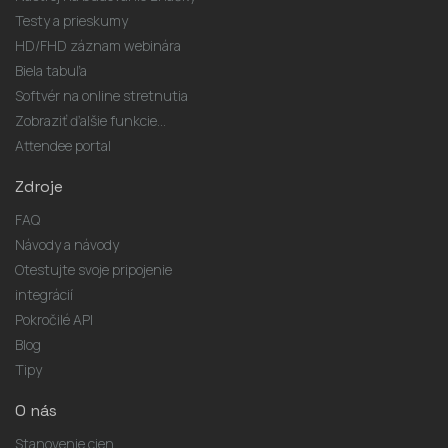
Testy a prieskumy
HD/FHD záznam webinára
Biela tabuľa
Softvér na online stretnutia
Zobraziť ďalšie funkcie...
Attendee portal
Zdroje
FAQ
Návody a návody
Otestujte svoje pripojenie
integrácií
Pokročilé API
Blog
Tipy
O nás
Stanovenie cien