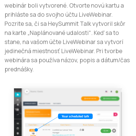
webinár boli vytvorené. Otvorte novú kartu a
prihláste sa do svojho účtu LiveWebinar.
Pozrite sa, či sa HeySummit Talk vytvoril skôr
na karte „Naplánované udalosti“. Keď sa to
stane, na vašom účte LiveWebinar sa vytvorí
jedinečná miestnosť LiveWebinar. Pri tvorbe
webinára sa používa názov, popis a dátum/čas
prednášky.