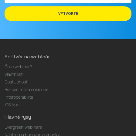
adresa
VYTVORTE
Softvér na webinár
Čo je webinár?
Vlastnosti
Dostupnosť
Bezpečnosť a súkromie
Interoperabilita
iOS App
Hlavné rysy
Evergreen webináre
Nástroj na budovanie značky