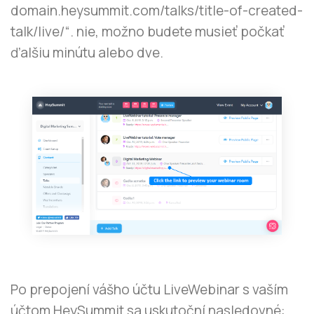
domain.heysummit.com/talks/title-of-created-
talk/live/“. nie, možno budete musieť počkať
ďalšiu minútu alebo dve.
Po prepojení vášho účtu LiveWebinar s vaším
účtom HeySummit sa uskutoční nasledovné: