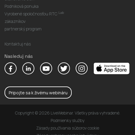
Podniková ponuka
Lab
Vyrobené spoločnosťou RTC
zákazníkov
partnerský program
Kontaktuj nás
Nasleduj nás
Pripojte sa k živému webináru
Copyright © 2026 LiveWebinar. Všetky práva vyhradené.
Podmienky služby
Zásady používania súborov cookie