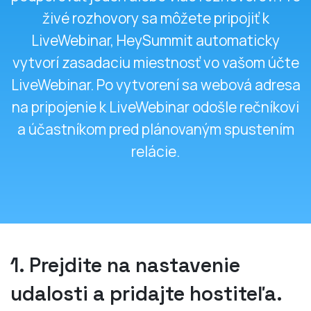
živé rozhovory sa môžete pripojiť k
LiveWebinar, HeySummit automaticky
vytvorí zasadaciu miestnosť vo vašom účte
LiveWebinar. Po vytvorení sa webová adresa
na pripojenie k LiveWebinar odošle rečníkovi
a účastníkom pred plánovaným spustením
relácie.
1. Prejdite na nastavenie
udalosti a pridajte hostiteľa.