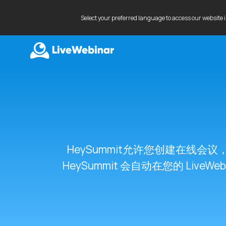
Select your preferred language to access our website 
LIVEWEBINAR.COM
HeySummit允许您创建在线会议
HeySummit 会自动在您的 Live